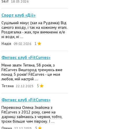
Skif
18.05.2026
Спорт клуб «Дії»
Суцільний мінус (зал на Руденка) Від
самого входу, і так на кожному етапі.
Роздягалка - жах, при вимкненні е/е
ні води, ні ...
Надія
1
09.02.2026
Фитнес клуб «FitCurves»
Мене звати Тетяна, 58 років, з
FitCurves Вишгород тренуюсь вже
понад 5 років! FitCurves - це моя
любов, мій настрій ...
Тетяна
5
22.12.2025
Фитнес клуб «FitCurves»
Перевозна Олена Знайома з
FitCurves з 2012 року, саме на
дарниці займаюсь з червня, тобто,
трохи більше чим півроку. І ...
Олена
5
22.12.2025