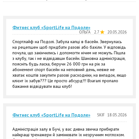
Фитнес клуб «SportLife на Подоле»
ОЛЬГА
2.7
20.05.2026
Спортлайф на Подолі. Забула капці в басейн. Звернулась
на рецепшен щоб придбати разові або бахіли. У відповідь
почула, що закінчились і допомогти нічим не можуть. Пішла
з клубу, так і не відвідавши басейн. Шановна адміністрація,
поясніть будь ласка, беручи 26 000 грн на рік за
абонемент спорт басейн на неповний день, невже не
хватає коштів закупити разові расходніки, на випадок, якщо
клієнт їх забув??? Це просто абсурд!!! Взагалі пропало
бажання відвідувати ваш клуб!
Фитнес клуб «SportLife на Подоле»
SKIF 18.05.2026
Адміністрація залу в Бучі, у вас дивна звичка прибирати
найкращі тренажери й замінювати їх незручним мотлохом.