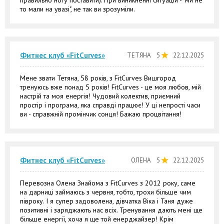
правильно ногу поставити). При виникненні ситуацій - "ми не
то мали на увазі", не так ви зрозуміли.
Фитнес клуб «FitCurves»
ТЕТЯНА
5
22.12.2025
Мене звати Тетяна, 58 років, з FitCurves Вишгород
тренуюсь вже понад 5 років! FitCurves - це моя любов, мій
настрій та моя енергія! Чудовий колектив, приємний
простір і програма, яка справді працює! У ці непрості часи
ви - справжній промінчик сонця! Бажаю процвітання!
Фитнес клуб «FitCurves»
ОЛЕНА
5
22.12.2025
Перевозна Олена Знайома з FitCurves з 2012 року, саме
на дарниці займаюсь з червня, тобто, трохи більше чим
півроку. І я супер задоволена, дівчатка Віка і Таня дуже
позитивні і заряджають нас всіх. Тренування дають мені ще
більше енергії, хоча я ще той енерджайзер! Крім