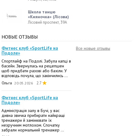
Школа танцю
«Кияночка» (Лісова)
Лісовий проспект, 39А
НОВЫЕ ОТЗЫВЫ
Фитнес клуб «SportLife на
Все новые отзывы
Подоле»
Спортлайф на Подолі. Забула капці в
басейн. Звернулась на рецепшен
щоб придбати разові або бахіли. У
відповідь почула, що закінчились ...
Ольга
2.7
20.05.2026
Фитнес клуб «SportLife на
Подоле»
Адміністрація залу в Бучі, у вас
дивна звичка прибирати найкращі
тренажери й замінювати їх
незручним мотлохом. Спочатку
забрали нормальний тренажер ...