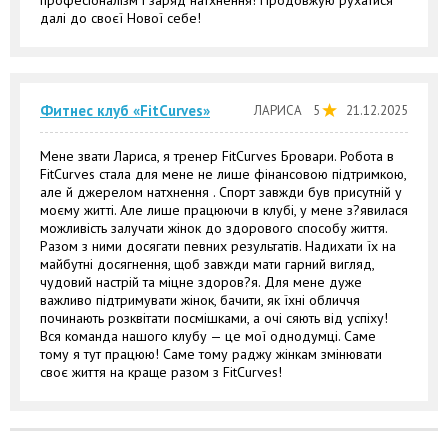
професіоналізм і заряд натхнення! Продовжую рухатися
далі до своєї Нової себе!
Фитнес клуб «FitCurves»
ЛАРИСА
5
21.12.2025
Мене звати Лариса, я тренер FitCurves Бровари. Робота в
FitCurves стала для мене не лише фінансовою підтримкою,
але й джерелом натхнення . Спорт завжди був присутній у
моєму житті. Але лише працюючи в клубі, у мене з?явилася
можливість залучати жінок до здорового способу життя.
Разом з ними досягати певних результатів. Надихати їх на
майбутні досягнення, щоб завжди мати гарний вигляд,
чудовий настрій та міцне здоров?я. Для мене дуже
важливо підтримувати жінок, бачити, як їхні обличчя
починають розквітати посмішками, а очі сяють від успіху!
Вся команда нашого клубу — це мої однодумці. Саме
тому я тут працюю! Саме тому раджу жінкам змінювати
своє життя на краще разом з FitCurves!