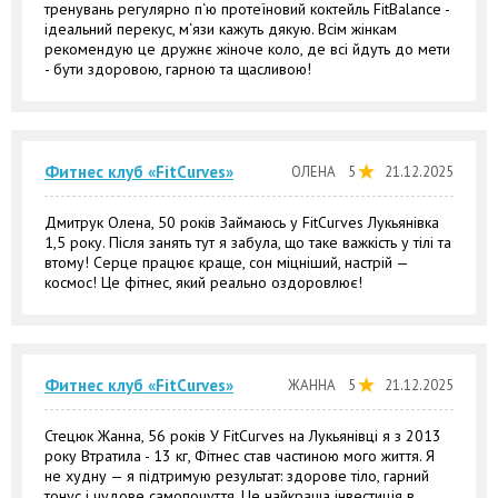
тренувань регулярно п‘ю протеїновий коктейль FitBalance -
ідеальний перекус, м‘язи кажуть дякую. Всім жінкам
рекомендую це дружнє жіноче коло, де всі йдуть до мети
- бути здоровою, гарною та щасливою!
Фитнес клуб «FitCurves»
ОЛЕНА
5
21.12.2025
Дмитрук Олена, 50 років Займаюсь у FitCurves Лукьянівка
1,5 року. Після занять тут я забула, що таке важкість у тілі та
втому! Серце працює краще, сон міцніший, настрій —
космос! Це фітнес, який реально оздоровлює!
Фитнес клуб «FitCurves»
ЖАННА
5
21.12.2025
Стецюк Жанна, 56 років У FitCurves на Лукьянівці я з 2013
року Втратила - 13 кг, Фітнес став частиною мого життя. Я
не худну — я підтримую результат: здорове тіло, гарний
тонус і чудове самопочуття. Це найкраща інвестиція в