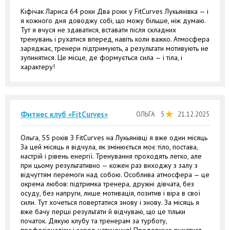
Кіфічак Лариса 64 роки Два роки у FitCurves Лукьянівка — і
я кожного дня доводжу собі, що можу більше, ніж думаю.
Тут я вчуся не здаватися, вставати після складних
тренувань і рухатися вперед, навіть коли важко. Атмосфера
заряджає, тренери підтримують, а результати мотивують не
зупинятися. Це місце, де формується сила — і тіла, і
характеру!
Фитнес клуб «FitCurves»
ОЛЬГА
5
21.12.2025
Ольга, 55 років З FitCurves на Лукьянівці я вже один місяць
За цей місяць я відчула, як змінюється моє тіло, постава,
настрій і рівень енергії. Тренування проходять легко, але
при цьому результативно — кожен раз виходжу з залу з
відчуттям перемоги над собою. Особлива атмосфера — це
окрема любов: підтримка тренера, дружні дівчата, без
осуду, без напруги, лише мотивація, позитив і віра в свої
сили. Тут хочеться повертатися знову і знову. За місяць я
вже бачу перші результати й відчуваю, що це тільки
початок. Дякую клубу та тренерам за турботу,