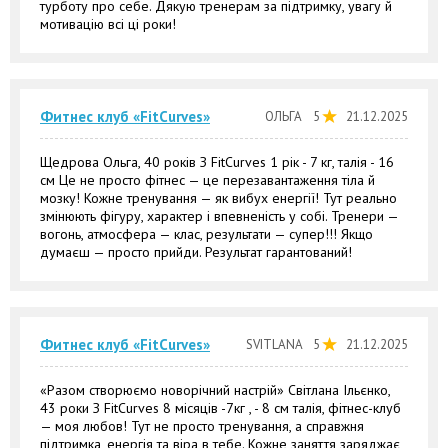
турботу про себе. Дякую тренерам за підтримку, увагу й
мотивацію всі ці роки!
Фитнес клуб «FitCurves»
ОЛЬГА
5
21.12.2025
Щедрова Ольга, 40 років З FitCurves 1 рік - 7 кг, талія - 16
см Це не просто фітнес — це перезавантаження тіла й
мозку! Кожне тренування — як вибух енергії! Тут реально
змінюють фігуру, характер і впевненість у собі. Тренери —
вогонь, атмосфера — клас, результати — супер!!! Якщо
думаєш — просто прийди. Результат гарантований!
Фитнес клуб «FitCurves»
SVITLANA
5
21.12.2025
«Разом створюємо новорічний настрій» Світлана Ільєнко,
43 роки З FitCurves 8 місяців -7кг , - 8 см талія, фітнес-клуб
— моя любов! Тут не просто тренування, а справжня
підтримка, енергія та віра в тебе. Кожне заняття заряджає,