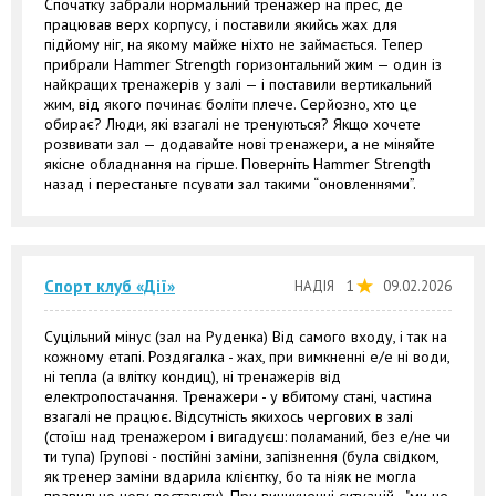
Спочатку забрали нормальний тренажер на прес, де
працював верх корпусу, і поставили якийсь жах для
підйому ніг, на якому майже ніхто не займається. Тепер
прибрали Hammer Strength горизонтальний жим — один із
найкращих тренажерів у залі — і поставили вертикальний
жим, від якого починає боліти плече. Серйозно, хто це
обирає? Люди, які взагалі не тренуються? Якщо хочете
розвивати зал — додавайте нові тренажери, а не міняйте
якісне обладнання на гірше. Поверніть Hammer Strength
назад і перестаньте псувати зал такими “оновленнями”.
Спорт клуб «Дії»
НАДІЯ
1
09.02.2026
Суцільний мінус (зал на Руденка) Від самого входу, і так на
кожному етапі. Роздягалка - жах, при вимкненні е/е ні води,
ні тепла (а влітку кондиц), ні тренажерів від
електропостачання. Тренажери - у вбитому стані, частина
взагалі не працює. Відсутність якихось чергових в залі
(стоїш над тренажером і вигадуєш: поламаний, без е/не чи
ти тупа) Групові - постійні заміни, запізнення (була свідком,
як тренер заміни вдарила клієнтку, бо та ніяк не могла