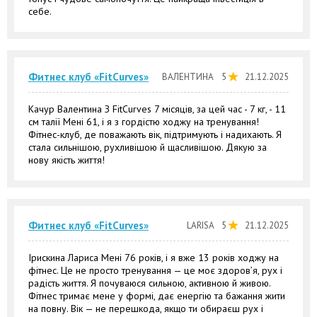
себе.
Фитнес клуб «FitCurves»
ВАЛЕНТИНА
5
21.12.2025
Качур Валентина З FitCurves 7 місяців, за цей час - 7 кг, - 11
см талії Мені 61, і я з гордістю ходжу на тренування!
Фітнес-клуб, де поважають вік, підтримують і надихають. Я
стала сильнішою, рухливішою й щасливішою. Дякую за
нову якість життя!
Фитнес клуб «FitCurves»
LARISA
5
21.12.2025
Ірискина Лариса Мені 76 років, і я вже 13 років ходжу на
фітнес. Це не просто тренування — це моє здоров’я, рух і
радість життя. Я почуваюся сильною, активною й живою.
Фітнес тримає мене у формі, дає енергію та бажання жити
на повну. Вік — не перешкода, якщо ти обираєш рух і