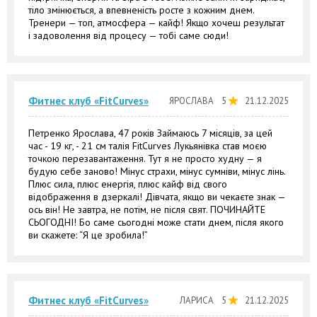
тіло змінюється, а впевненість росте з кожним днем.
Тренери — топ, атмосфера — кайф! Якщо хочеш результат
і задоволення від процесу — тобі саме сюди!
Фитнес клуб «FitCurves»
ЯРОСЛАВА
5
21.12.2025
Петренко Ярослава, 47 років Займаюсь 7 місяців, за цей
час - 19 кг, - 21 см талія FitCurves Лукьянівка став моєю
точкою перезавантаження. Тут я не просто худну — я
будую себе заново! Мінус страхи, мінус сумніви, мінус лінь.
Плюс сила, плюс енергія, плюс кайф від свого
відображення в дзеркалі! Дівчата, якщо ви чекаєте знак —
ось він! Не завтра, не потім, не після свят. ПОЧИНАЙТЕ
СЬОГОДНІ! Бо саме сьогодні може стати днем, після якого
ви скажете: “Я це зробила!”
Фитнес клуб «FitCurves»
ЛАРИСА
5
21.12.2025