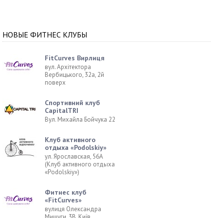
НОВЫЕ ФИТНЕС КЛУБЫ
FitCurves Вирлиця
вул. Архітектора
Вербицького, 32а, 2й
поверх
Спортивний клуб
CapitalTRI
Вул. Михайла Бойчука 22
Клуб активного
отдыха «Podolskiy»
ул. Ярославская, 56А
(Клуб активного отдыха
«Podolskiy»)
Фитнес клуб
«FitCurves»
вулиця Олександра
Мишуги, 3В, Київ