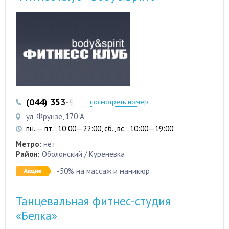
(044) 353-95-40
(093) 840-82-38
посмотреть номер
ул. Фрунзе, 170 А
пн. — пт.: 10:00—22:00, сб., вс.: 10:00—19:00
Метро:
нет
Район:
Оболонский / Куреневка
-50% на массаж и маникюр
Танцевальная фитнес-студия
«Белка»