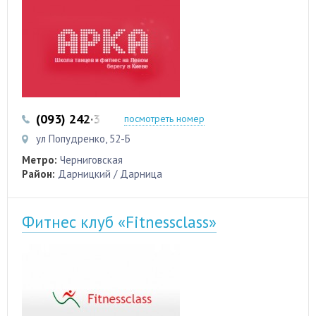
(093) 242·35·08
(096) 764-15-76
посмотреть номер
ул Попудренко, 52-Б
Метро:
Черниговская
Район:
Дарницкий / Дарница
Фитнес клуб «Fitnessclass»