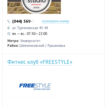
(044) 569-32-97
(044) 569-32-98
посмотреть номер
ул. Тургеневская 45-49
пн. — вс.: 07:30—22:00
Метро:
Университет
Район:
Шевченковский / Лукьяновка
Фитнес клуб «FREESTYLE»