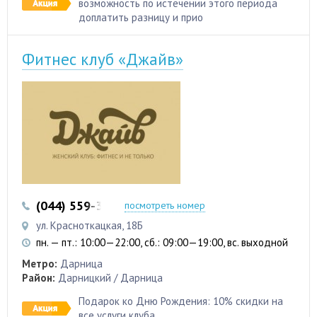
возможность по истечении этого периода
доплатить разницу и прио
Фитнес клуб «Джайв»
(044) 559-30-73
(063) 656-77-18
посмотреть номер
ул. Красноткацкая, 18Б
пн. — пт.: 10:00—22:00, сб.: 09:00—19:00, вс. выходной
Метро:
Дарница
Район:
Дарницкий / Дарница
Подарок ко Дню Рождения: 10% скидки на
все услуги клуба