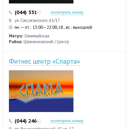
(044) 331-20-33
(063) 261-05-71
посмотреть номер
ул. Саксаганского, 61/17
пн. — пт.: 13:00—22:00, сб., вс.: выходной
Метро:
Олимпийская
Район:
Шевченковский / Центр
Фитнес центр «Спарта»
(044) 246-22-97
посмотреть номер
пр. Воздухофлотский, 42, кв. 17