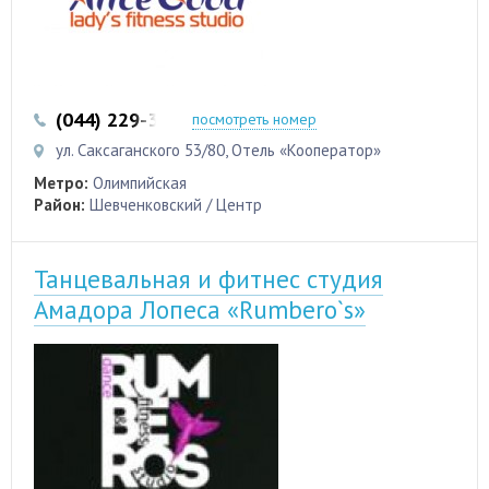
(044) 229-38-58
(095) 701-70-97
посмотреть номер
ул. Саксаганского 53/80, Отель «Кооператор»
Метро:
Олимпийская
Район:
Шевченковский / Центр
Танцевальная и фитнес студия
Амадора Лопеса «Rumbero`s»