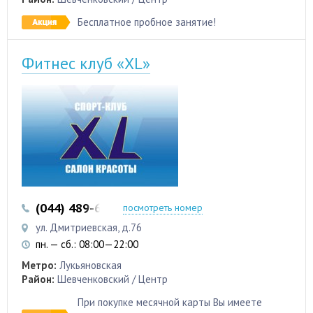
Бесплатное пробное занятие!
Фитнес клуб «XL»
(044) 489-66-88
(044) 489-66-56
посмотреть номер
ул. Дмитриевская, д.76
пн. — сб.: 08:00—22:00
Метро:
Лукьяновская
Район:
Шевченковский / Центр
При покупке месячной карты Вы имеете