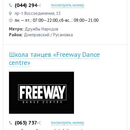
(044) 294-02-10
посмотреть номер
пр-т Воссоединения, 15
пн. — пт.: 07:00—22:00, сб-вс..: 09:00—21:00
Метро:
Дружбы Народов
Район:
Днепровский / Русановка
Школа танцев «Freeway Dance
centre»
(063) 737-08-88
(066) 095-93-98
посмотреть номер