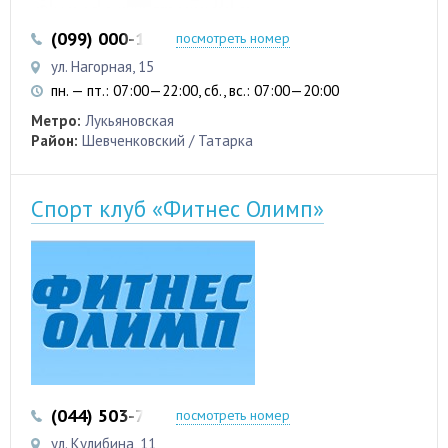
(099) 000-13-33
(093) 617-20-01
посмотреть номер
ул. Нагорная, 15
пн. — пт.: 07:00—22:00, сб., вс.: 07:00—20:00
Метро:
Лукьяновская
Район:
Шевченковский / Татарка
Спорт клуб «Фитнес Олимп»
(044) 503-72-18
посмотреть номер
ул. Кулибина, 11