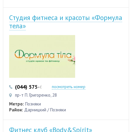
Студия фитнеса и красоты «Формула
тела»
(044) 575-67-09
(097) 563-37-93
посмотреть номер
пр-т П. Григоренко, 28
Метро:
Позняки
Район:
Дарницкий / Позняки
Фитнес клуб «Body&Spirit»