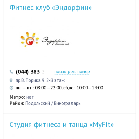
Фитнес клуб «Эндорфин»
(044) 383-38-03
(098) 837-48-48
посмотреть номер
пр.В. Порика 9, 2-й этаж
пн. — пт.: 08:00—22:00, сб,вс.: 10:00—14:00
Метро:
нет
Район:
Подольский / Виноградарь
Студия фитнеса и танца «MyFit»