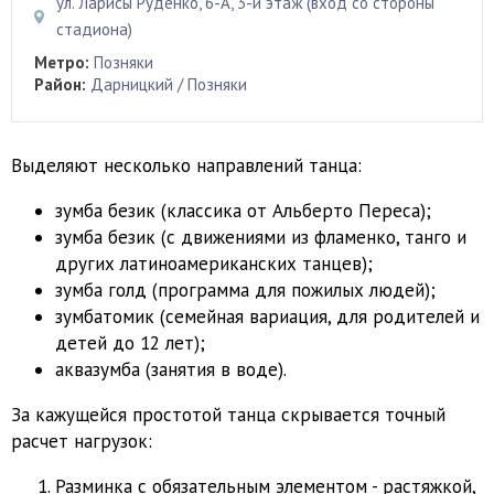
ул. Ларисы Руденко, 6-А, 3-й этаж (вход со стороны
стадиона)
Метро:
Позняки
Район:
Дарницкий / Позняки
Выделяют несколько направлений танца:
зумба безик (классика от Альберто Переса);
зумба безик (с движениями из фламенко, танго и
других латиноамериканских танцев);
зумба голд (программа для пожилых людей);
зумбатомик (семейная вариация, для родителей и
детей до 12 лет);
аквазумба (занятия в воде).
За кажущейся простотой танца скрывается точный
расчет нагрузок:
Разминка с обязательным элементом - растяжкой,