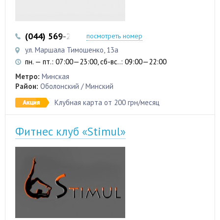
(044) 569-25-17
(044) 536-19-25
посмотреть номер
ул. Маршала Тимошенко, 13а
пн. — пт.: 07:00—23:00, сб-вс..: 09:00—22:00
Метро:
Минская
Район:
Оболонский / Минский
Клубная карта от 200 грн/месяц
Фитнес клуб «Stimul»