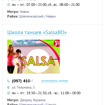
пн. — пт.: 07:00—23:00, сб., вс.: 08:00—21:00
Метро:
Нивки
Район:
Шевченковский / Нивки
Школа танцев «SalsaBO»
(097) 410-06-51
(093) 957-75-24
посмотреть номер
ул. Тельмана, 3
пн. — пт.: 19:30—21:30, сб. - вс.: 11:00—18:00
Метро:
Дворец Украина
Район:
Шевченковский / Центр