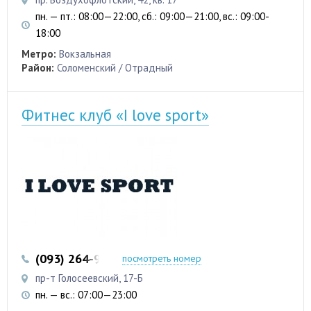
пн. — пт.: 08:00—22:00, сб.: 09:00—21:00, вс.: 09:00-
18:00
Метро:
Вокзальная
Район:
Соломенский / Отрадный
Фитнес клуб «I love sport»
(093) 264-99-11
(098) 768-11-58
посмотреть номер
пр-т Голосеевский, 17-Б
пн. — вс.: 07:00—23:00