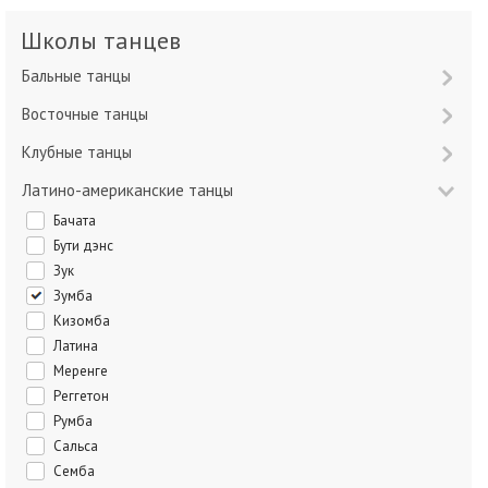
Школы танцев
Бальные танцы
Восточные танцы
Клубные танцы
Латино-американские танцы
Бачата
Бути дэнс
Зук
Зумба
Кизомба
Латина
Меренге
Реггетон
Румба
Сальса
Семба