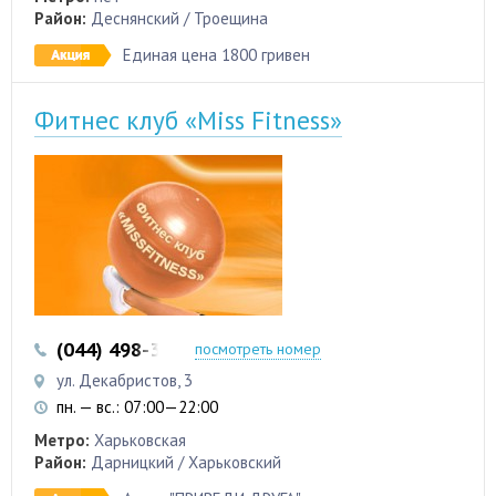
Район:
Деснянский / Троещина
Единая цена 1800 гривен
Фитнес клуб «Miss Fitness»
(044) 498-32-44
(067) 446-5-447
посмотреть номер
ул. Декабристов, 3
пн. — вс.: 07:00—22:00
Метро:
Харьковская
Район:
Дарницкий / Харьковский