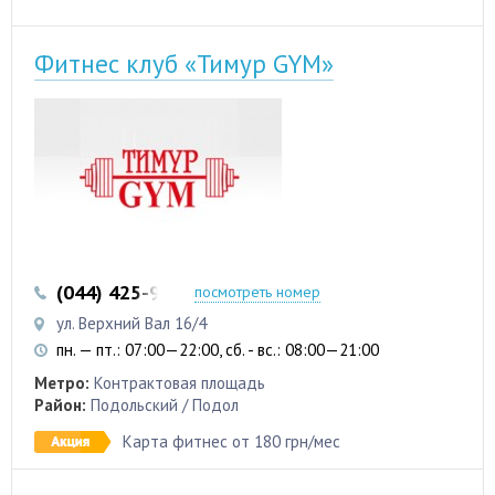
Фитнес клуб «Тимур GYM»
(044) 425-91-99
(093) 361-47-37
посмотреть номер
ул. Верхний Вал 16/4
пн. — пт.: 07:00—22:00, сб. - вс.: 08:00—21:00
Метро:
Контрактовая площадь
Район:
Подольский / Подол
Карта фитнес от 180 грн/мес