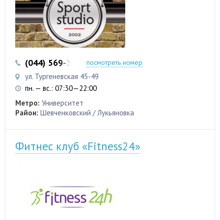
(044) 569-32-97
(044) 569-32-98
посмотреть номер
ул. Тургеневская 45-49
пн. — вс.: 07:30—22:00
Метро:
Университет
Район:
Шевченковский / Лукьяновка
Фитнес клуб «Fitness24»