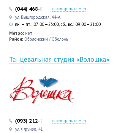
(044) 468-83-33
посмотреть номер
ул. Вышгородская, 44-А
пн. — пт.: 07:00—23:00, сб., вс.: 09:00—21:00
Метро:
нет
Район:
Оболонский / Оболонь
Танцевальная студия «Волошка»
(093) 212-17-00
(044) 451-68-15
посмотреть номер
ул. Фрунзе, 41