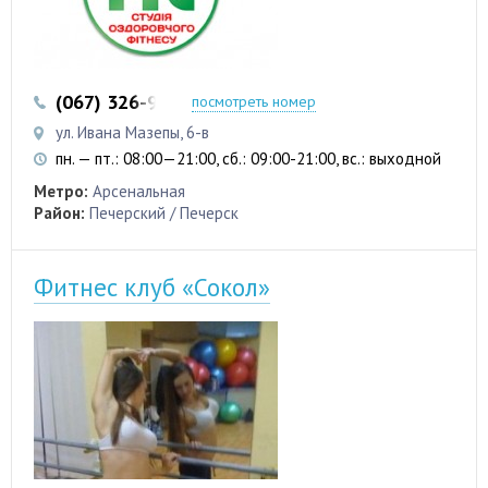
(067) 326-96-44
(067) 235-23-38
посмотреть номер
ул. Ивана Мазепы, 6-в
пн. — пт.: 08:00—21:00, сб.: 09:00-21:00, вс.: выходной
Метро:
Арсенальная
Район:
Печерский / Печерск
Фитнес клуб «Сокол»