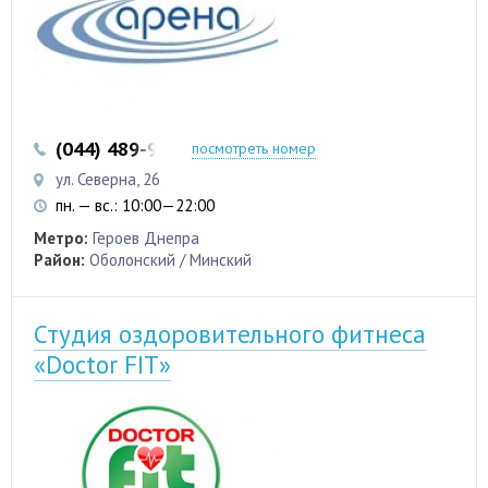
(044) 489-96-33
(097) 480-70-29
посмотреть номер
ул. Северна, 26
пн. — вс.: 10:00—22:00
Метро:
Героев Днепра
Район:
Оболонский / Минский
Студия оздоровительного фитнеса
«Doctor FIT»