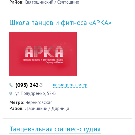
Район:
Святошинский / Святошино
Школа танцев и фитнеса «АРКА»
(093) 242·35·08
(096) 764-15-76
посмотреть номер
ул Попудренко, 52-Б
Метро:
Черниговская
Район:
Дарницкий / Дарница
Танцевальная фитнес-студия