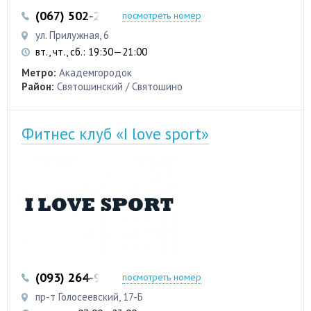
(067) 502-29-69
(067) 527-39-31
посмотреть номер
ул. Прилужная, 6
вт., чт., сб.: 19:30—21:00
Метро:
Академгородок
Район:
Святошинский / Святошино
Фитнес клуб «I love sport»
(093) 264-99-11
(098) 768-11-58
посмотреть номер
пр-т Голосеевский, 17-Б