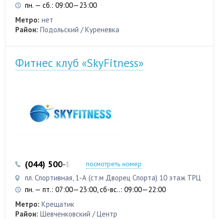
пн. — сб.: 09:00—23:00
Метро:
нет
Район:
Подольский / Куреневка
Фитнес клуб «SkyFitness»
(044) 500-83-38
(050) 337-88-94
посмотреть номер
пл. Спортивная, 1-А (ст.м Дворец Спорта) 10 этаж ТРЦ
пн. — пт.: 07:00—23:00, сб-вс..: 09:00—22:00
Метро:
Крещатик
Район:
Шевченковский / Центр