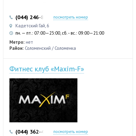
(044) 246-83-51
(096) 994-38-84
посмотреть номер
Кадетский Гай, 6
пн. — пт.: 07:00—23:00, сб. - вс.: 09:00—21:00
Метро:
нет
Район:
Соломенский / Соломенка
Фитнес клуб «Maxim-F»
(044) 362-42-27
(098) 911-22-11
посмотреть номер