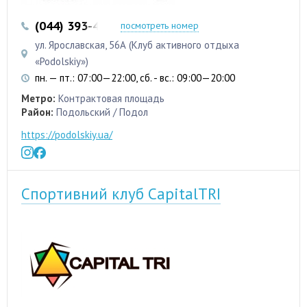
(044) 393-43-43
(044) 392-14-64
посмотреть номер
ул. Ярославская, 56А (Клуб активного отдыха
«Podolskiy»)
пн. — пт.: 07:00—22:00, сб. - вс.: 09:00—20:00
Метро:
Контрактовая площадь
Район:
Подольский / Подол
https://podolskiy.ua/
Спортивний клуб CapitalTRI