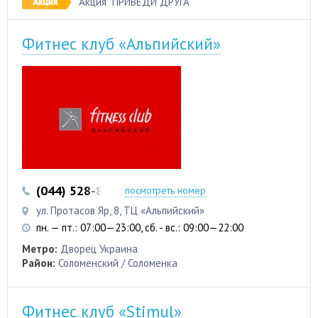
Акция "ПРИВЕДИ ДРУГА"
Фитнес клуб «Альпийский»
(044) 528-80-02
(044) 528-80-04
посмотреть номер
ул. Протасов Яр, 8, ТЦ «Альпийский»
пн. — пт.: 07:00—23:00, сб. - вс.: 09:00—22:00
Метро:
Дворец Украина
Район:
Соломенский / Соломенка
Фитнес клуб «Stimul»