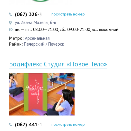
(067) 326-96-44
(067) 235-23-38
посмотреть номер
ул. Ивана Мазепы, 6-в
пн. — пт.: 08:00—21:00, сб.: 09:00-21:00, вс.: выходной
Метро:
Арсенальная
Район:
Печерский / Печерск
Бодифлекс Студия «Новое Тело»
(067) 441-12-76
посмотреть номер