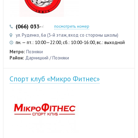
(066) 033-44-72
(073) 074-06-88
посмотреть номер
ул. Руденко, 6а (3-й этаж, вход со стороны школы)
пн. — пт.: 10:00—22:00, сб.: 10:00-16:00, вс.: выходной
Метро:
Позняки
Район:
Дарницкий / Позняки
Спорт клуб «Микро Фитнес»