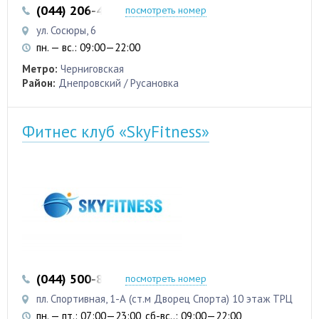
(044) 206-45-00
(099) 735-08-49
посмотреть номер
ул. Сосюры, 6
пн. — вс.: 09:00—22:00
Метро:
Черниговская
Район:
Днепровский / Русановка
Фитнес клуб «SkyFitness»
(044) 500-83-38
(050) 337-88-94
посмотреть номер
пл. Спортивная, 1-А (ст.м Дворец Спорта) 10 этаж ТРЦ
пн. — пт.: 07:00—23:00, сб-вс..: 09:00—22:00