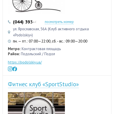
(044) 393-43-43
(044) 392-14-64
посмотреть номер
ул. Ярославская, 56А (Клуб активного отдыха
«Podolskiy»)
пн. — пт.: 07:00—22:00, сб. - вс.: 09:00—20:00
Метро:
Контрактовая площадь
Район:
Подольский / Подол
https://podolskiy.ua/
Фитнес клуб «SportStudio»