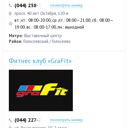
(044) 258-33-07
(044) 258-32-56
посмотреть номер
просп. 40 лет Октября, 120-в
вт.,чт.: 08:00-20:00, ср.,пт.: 08:00—21:00, сб.: 08:00—
19:00. вс.: 08:00-17:00, пн.: выходной
Метро:
Выставочный центр
Район:
Голосеевский / Голосеево
Фитнес клуб «GraFit»
(044) 227-27-16
посмотреть номер
ул. Луначарского, 10, 2 этаж