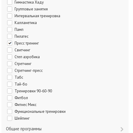
Гимнастика Хаду
Групповые занятия
Интервальная тренировка
Калланетика
Памп
Пилатес
Пресс тренинг
Свитчинг
Степ аэробика
Стретчинг
Стретчинг-пресс
Табс
Тай-бо
Тренировки 90-60-90
Фитбол
Фитнес Микс
Функциональные тренировки
Шейпинг
Общие программы