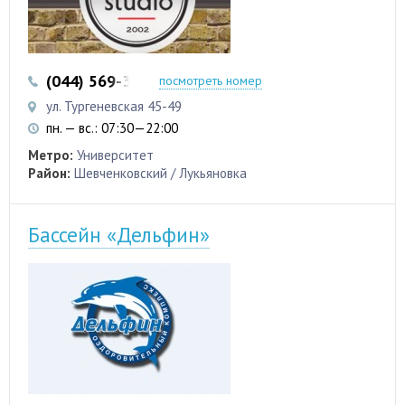
(044) 569-32-97
(044) 569-32-98
посмотреть номер
ул. Тургеневская 45-49
пн. — вс.: 07:30—22:00
Метро:
Университет
Район:
Шевченковский / Лукьяновка
Бассейн «Дельфин»