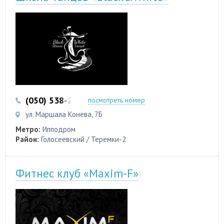
(050) 538-28-81
посмотреть номер
ул. Маршала Конева, 7Б
Метро:
Ипподром
Район:
Голосеевский / Теремки-2
Фитнес клуб «Maxim-F»