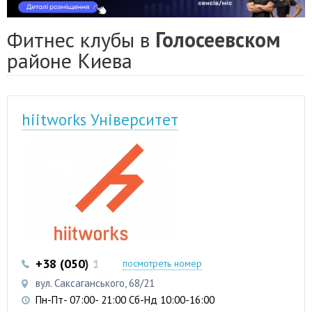
Фитнес клубы в
Голосеевском
районе Киева
hiitworks Університет
+38 (050) 103 22 22
+38 (050) 103 22 22
посмотреть номер
вул. Саксаганського, 68/21
Пн-Пт- 07:00- 21:00 Сб-Нд 10:00-16:00