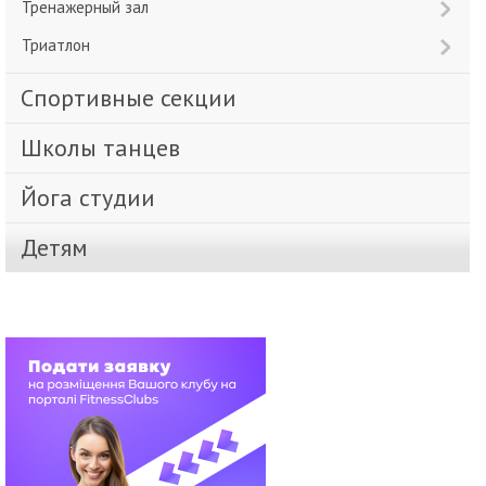
Тренажерный зал
Триатлон
Спортивные секции
Школы танцев
Йога студии
Детям