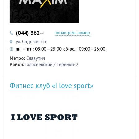
(044) 362-42-27
(098) 911-22-11
посмотреть номер
ул. Садовая, 63
пн. — пт.: 08:00—23:00, сб-вс..: 09:00—23:00
Метро:
Славутич
Район:
Голосеевский / Теремки-2
Фитнес клуб «I love sport»