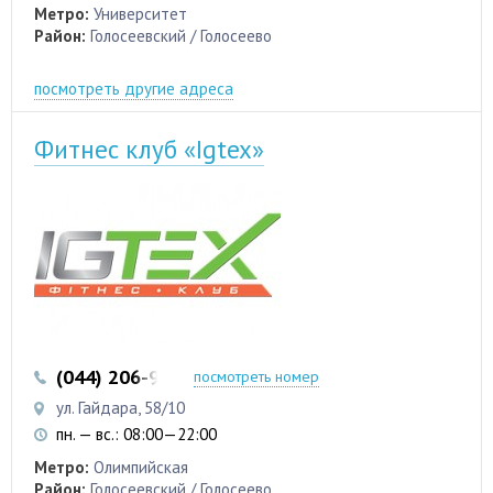
Метро:
Университет
Район:
Голосеевский / Голосеево
посмотреть другие адреса
Фитнес клуб «Igtex»
(044) 206-99-33
(050) 315-01-35
посмотреть номер
ул. Гайдара, 58/10
пн. — вс.: 08:00—22:00
Метро:
Олимпийская
Район:
Голосеевский / Голосеево