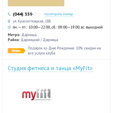
(044) 559-30-73
(063) 656-77-18
посмотреть номер
ул. Красноткацкая, 18Б
пн. — пт.: 10:00—22:00, сб.: 09:00—19:00, вс. выходной
Метро:
Дарница
Район:
Дарницкий / Дарница
Подарок ко Дню Рождения: 10% скидки на
все услуги клуба
Студия фитнеса и танца «MyFit»