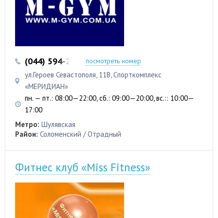
(044) 594-25-35
(096) 062-60-21
посмотреть номер
ул.Героев Севастополя, 11В, Спорткомплекс
«МЕРИДИАН»
пн. — пт.: 08:00—22:00, сб.: 09:00—20:00, вс.:: 10:00—
17:00
Метро:
Шулявская
Район:
Соломенский / Отрадный
Фитнес клуб «Miss Fitness»