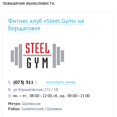
повышения выносливости.
Фитнес клуб «Steel Gym» на
Борщаговке
(073) 311 57 54
(097) 311 57 54
посмотреть номер
ул. Борщаговская, 171 / 18
пн. — пт.: 08:00—22:00, сб., нд.: 09:00—21:00
Метро:
Шулявская
Район:
Соломенский / Шулявка