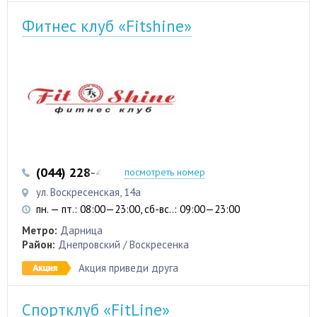
Фитнес клуб «Fitshine»
(044) 228-41-28
(067) 480-48-75
посмотреть номер
ул. Воскресенская, 14а
пн. — пт.: 08:00—23:00, сб-вс..: 09:00—23:00
Метро:
Дарница
Район:
Днепровский / Воскресенка
Акция приведи друга
Спортклуб «FitLine»