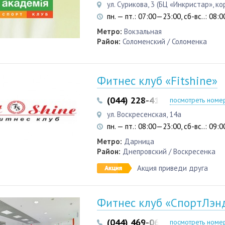
ул. Сурикова, 3 (БЦ «Инкристар», ко
пн. — пт.: 07:00—23:00, сб-вс..: 08
Метро:
Вокзальная
Район:
Соломенский / Соломенка
Фитнес клуб «Fitshine»
(044) 228-41-28
(067) 480-4
посмотреть номе
ул. Воскресенская, 14а
пн. — пт.: 08:00—23:00, сб-вс..: 09
Метро:
Дарница
Район:
Днепровский / Воскресенка
Акция приведи друга
Фитнес клуб «СпортЛэн
(044) 469-06-07
(050) 469-0
посмотреть номе