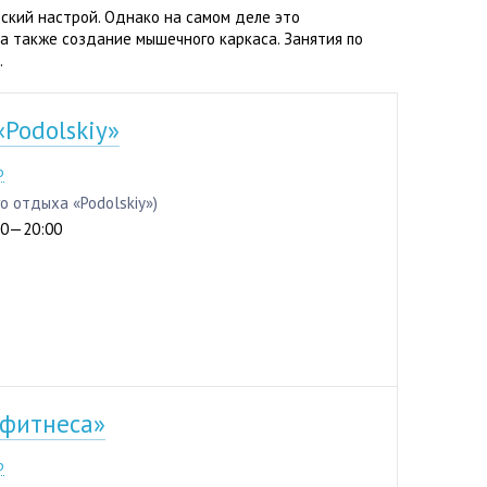
еский настрой. Однако на самом деле это
 а также создание мышечного каркаса. Занятия по
.
Podolskiy»
4-64
р
го отдыха «Podolskiy»)
:00—20:00
 фитнеса»
3-96
р