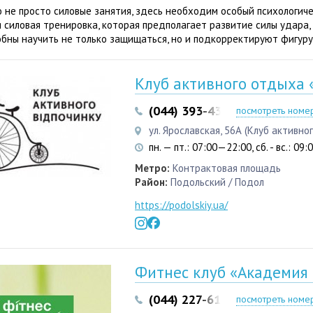
о не просто силовые занятия, здесь необходим особый психологич
 силовая тренировка, которая предполагает развитие силы удара,
обны научить не только защищаться, но и подкорректируют фигуру
Клуб активного отдыха «
(044) 393-43-43
(044) 392-1
посмотреть номе
ул. Ярославская, 56А (Клуб активно
пн. — пт.: 07:00—22:00, сб. - вс.: 09
Метро:
Контрактовая площадь
Район:
Подольский / Подол
https://podolskiy.ua/
Фитнес клуб «Академия
(044) 227-61-06
(050) 442-8
посмотреть номе