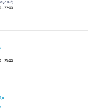
рпус 8-б)
:00—22:00
8-75
р
:00—23:00
д»
6-07
р