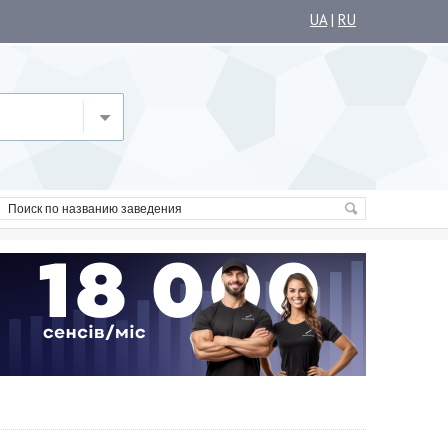
UA
|
RU