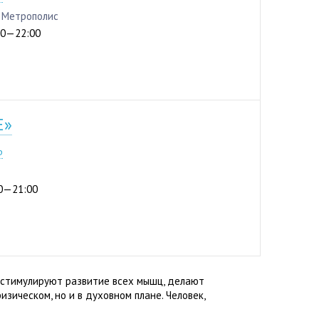
Ц Метрополис
:00—22:00
E»
р
:00—21:00
я стимулируют развитие всех мышц, делают
зическом, но и в духовном плане. Человек,