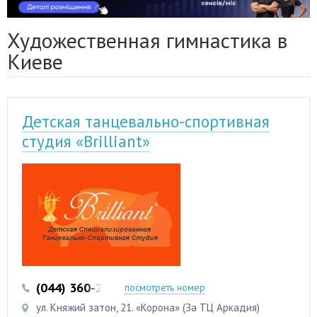
Художественная гимнастика в
Киеве
Детская танцевально-спортивная
студия «Brilliant»
(044) 360-27-80
(097) 225-14-94
посмотреть номер
ул. Княжий затон, 21. «Корона» (За ТЦ Аркадия)