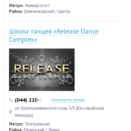
Метро:
Университет
Район:
Шевченковский / Центр
Школа танцев «Release Dance
Complex»
(044) 220-07-05
(067) 233-07-05
посмотреть номер
ул. Круглоуниверситетская, 3/5 (Бессарабская
площадь)
Метро:
Театральная
Район:
Печерский / Липки