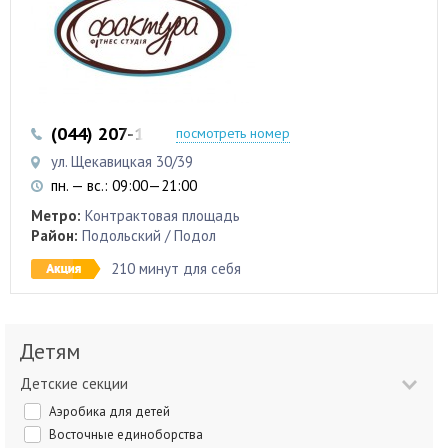
(044) 207-12-20
(093) 565-98-00
посмотреть номер
ул. Щекавицкая 30/39
пн. — вс.: 09:00—21:00
Метро:
Контрактовая площадь
Район:
Подольский / Подол
210 минут для себя
Детям
Детские секции
Аэробика для детей
Восточные единоборства