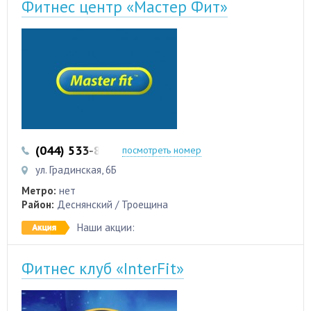
Фитнес центр «Мастер Фит»
(044) 533-87-87
(044) 353-12-00
посмотреть номер
ул. Градинская, 6Б
Метро:
нет
Район:
Деснянский / Троещина
Наши акции:
Фитнес клуб «InterFit»