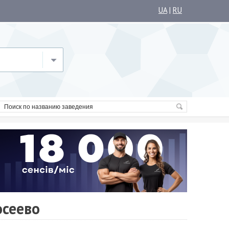
UA
|
RU
осеево