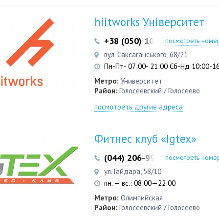
hiitworks Університет
+38 (050) 103 22 22
+38 (05
посмотреть номе
вул. Саксаганського, 68/21
Пн-Пт- 07:00- 21:00 Сб-Нд 10:00-1
Метро:
Университет
Район:
Голосеевский / Голосеево
посмотреть другие адреса
Фитнес клуб «Igtex»
(044) 206-99-33
(050) 315-0
посмотреть номе
ул. Гайдара, 58/10
пн. — вс.: 08:00—22:00
Метро:
Олимпийская
Район:
Голосеевский / Голосеево