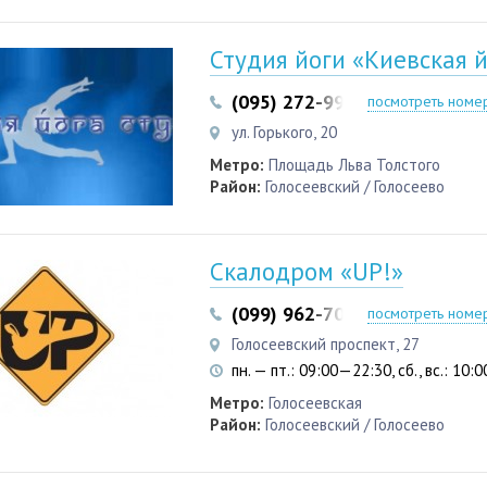
Студия йоги «Киевская й
(095) 272-99-55
(044) 289-3
посмотреть номе
ул. Горького, 20
Метро:
Площадь Льва Толстого
Район:
Голосеевский / Голосеево
Скалодром «UP!»
(099) 962-70-59
(066) 271-0
посмотреть номе
Голосеевский проспект, 27
пн. — пт.: 09:00—22:30, сб., вс.: 10
Метро:
Голосеевская
Район:
Голосеевский / Голосеево