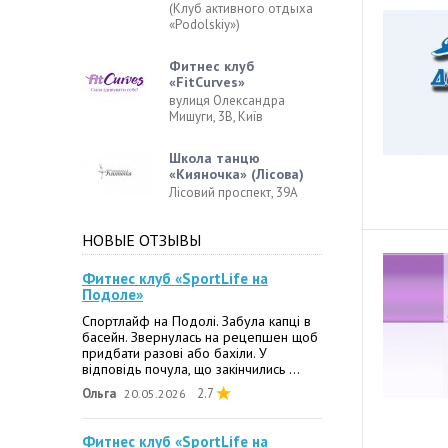
(Клуб активного отдыха
«Podolskiy»)
Фитнес клуб
«FitCurves»
вулиця Олександра
Мишуги, 3В, Київ
Школа танцю
«Кияночка» (Лісова)
Лісовий проспект, 39А
НОВЫЕ ОТЗЫВЫ
Фитнес клуб «SportLife на
Подоле»
Спортлайф на Подолі. Забула капці в
басейн. Звернулась на рецепшен щоб
придбати разові або бахіли. У
відповідь почула, що закінчились ...
Ольга
2.7
20.05.2026
Фитнес клуб «SportLife на