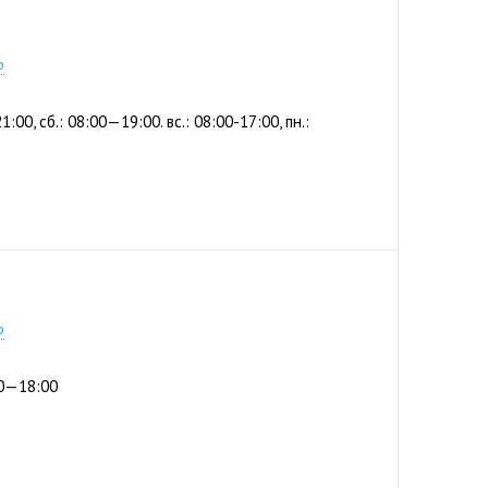
2-56
р
1:00, сб.: 08:00—19:00. вс.: 08:00-17:00, пн.:
4-44
р
:00—18:00