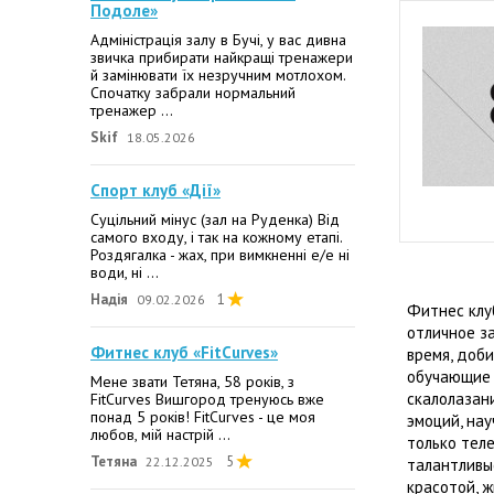
Подоле»
Адміністрація залу в Бучі, у вас дивна
звичка прибирати найкращі тренажери
й замінювати їх незручним мотлохом.
Спочатку забрали нормальний
тренажер ...
Skif
18.05.2026
Спорт клуб «Дії»
Суцільний мінус (зал на Руденка) Від
самого входу, і так на кожному етапі.
Роздягалка - жах, при вимкненні е/е ні
води, ні ...
Надія
1
09.02.2026
Фитнес клу
отличное з
Фитнес клуб «FitCurves»
время, доби
обучающие 
Мене звати Тетяна, 58 років, з
скалолазани
FitCurves Вишгород тренуюсь вже
понад 5 років! FitCurves - це моя
эмоций, нау
любов, мій настрій ...
только теле
Тетяна
5
22.12.2025
талантливы
красотой, ж