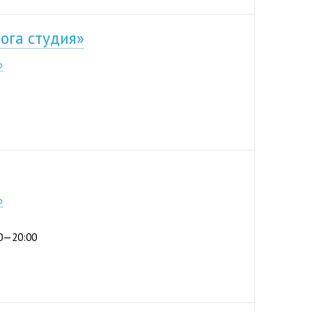
ога студия»
5-75
р
9-14
р
:00—20:00