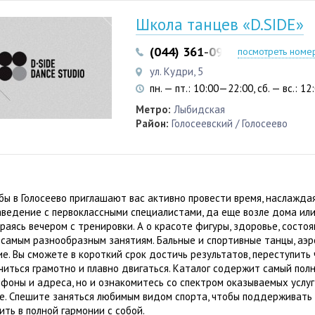
Школа танцев «D.SIDE»
(044) 361-09-51
(067) 403-0
посмотреть номе
ул. Кудри, 5
пн. — пт.: 10:00—22:00, сб. — вс.: 1
Метро:
Лыбидская
Район:
Голосеевский / Голосеево
бы в Голосеево приглашают вас активно провести время, наслажд
аведение с первоклассными специалистами, да еще возле дома или
раясь вечером с тренировки. А о красоте фигуры, здоровье, состо
самым разнообразным занятиям. Бальные и спортивные танцы, аэроб
е. Вы сможете в короткий срок достичь результатов, переступить
читься грамотно и плавно двигаться. Каталог содержит самый пол
фоны и адреса, но и ознакомитесь со спектром оказываемых услуг,
е. Спешите заняться любимым видом спорта, чтобы поддерживать 
ить в полной гармонии с собой.