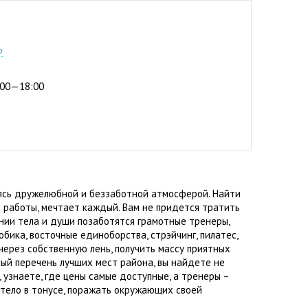
7-47
р
2:00—18:00
аясь дружелюбной и беззаботной атмосферой. Найти
 работы, мечтает каждый. Вам не придется тратить
янии тела и души позаботятся грамотные тренеры,
ика, восточные единоборства, стрэйчинг, пилатес,
 через собственную лень, получить массу приятных
ный перечень лучших мест района, вы найдете не
 узнаете, где цены самые доступные, а тренеры –
тело в тонусе, поражать окружающих своей