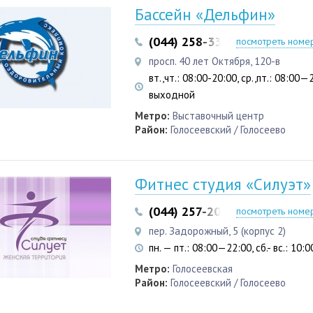
Бассейн «Дельфин»
(044) 258-33-07
(044) 258-3
посмотреть номе
просп. 40 лет Октября, 120-в
вт.,чт.: 08:00-20:00, ср.,пт.: 08:00—2
выходной
Метро:
Выставочный центр
Район:
Голосеевский / Голосеево
Фитнес студия «Силуэт»
(044) 257-20-80
(095) 554-4
посмотреть номе
пер. Задорожный, 5 (корпус 2)
пн. — пт.: 08:00—22:00, сб.- вс.: 10
Метро:
Голосеевская
Район:
Голосеевский / Голосеево