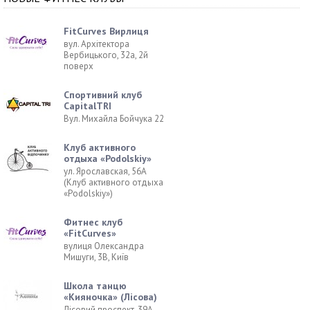
FitCurves Вирлиця
вул. Архітектора
Вербицького, 32а, 2й
поверх
Спортивний клуб
CapitalTRI
Вул. Михайла Бойчука 22
Клуб активного
отдыха «Podolskiy»
ул. Ярославская, 56А
(Клуб активного отдыха
«Podolskiy»)
Фитнес клуб
«FitCurves»
вулиця Олександра
Мишуги, 3В, Київ
Школа танцю
«Кияночка» (Лісова)
Лісовий проспект, 39А