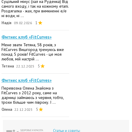
Суцільний мінус (зал на Руденка) Від
самого входу, і так на кожному етапі.
Роздягалка - жах, при вимкненні е/е
ні води, ні ...
Надія
1
09.02.2026
Фитнес клуб «FitCurves»
Мене звати Тетяна, 58 років, з
FitCurves Вишгород тренуюсь вже
понад 5 років! FitCurves - це моя
любов, мій настрій ...
Тетяна
5
22.12.2025
Фитнес клуб «FitCurves»
Перевозна Олена Знайома з
FitCurves з 2012 року, саме на
дарниці займаюсь з червня, тобто,
трохи більше чим півроку. І ...
Олена
5
22.12.2025
Статьи и советы