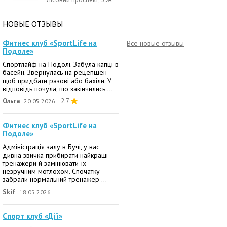
НОВЫЕ ОТЗЫВЫ
Фитнес клуб «SportLife на
Все новые отзывы
Подоле»
Спортлайф на Подолі. Забула капці в
басейн. Звернулась на рецепшен
щоб придбати разові або бахіли. У
відповідь почула, що закінчились ...
Ольга
2.7
20.05.2026
Фитнес клуб «SportLife на
Подоле»
Адміністрація залу в Бучі, у вас
дивна звичка прибирати найкращі
тренажери й замінювати їх
незручним мотлохом. Спочатку
забрали нормальний тренажер ...
Skif
18.05.2026
Спорт клуб «Дії»