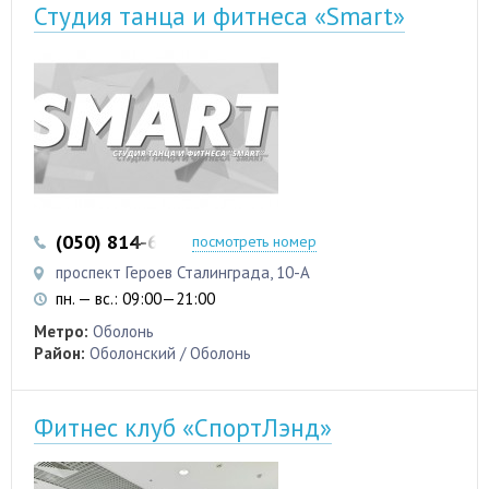
Студия танца и фитнеса «Smart»
(050) 814-68-71
(073) 408-93-58
посмотреть номер
проспект Героев Сталинграда, 10-А
пн. — вс.: 09:00—21:00
Метро:
Оболонь
Район:
Оболонский / Оболонь
Фитнес клуб «СпортЛэнд»