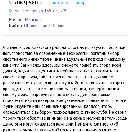
(063) 580-42-88
(097) 841-842-1
посмотреть номер
ул. Тимошенко 13б, оф. 229
Метро:
Минская
Район:
Оболонский / Оболонь
Фитнес клубы киевского района Оболонь пользуются большой
популярностью за современные технологии, богатый выбор
спортивного инвентаря и индивидуальный подход к каждому
клиенту. Занимаясь здесь, вы сможете полюбить спорт всей
душой, научитесь достигать небывалых высот, следить за
своим здоровьем, заботиться о красоте тела. Духовное
развитие помогут обеспечить курсы йоги, занятия на которых
проводятся только именитыми мастерами, приверженными
своему делу. Попробуйте и вы открыть для себя новые
горизонты, найти невероятное увлечение, полезное для тела и
души. Изучите наш специализированный каталог, чтобы
определиться с выбором подходящего фитнес клуба. Не стоит
торопиться, обратите внимание на самые мелкие детали, ведь
даже они могут оказаться важными. Найдите фитнес клуб
рядом с домом и наслаждайтесь удивительным отдыхом,