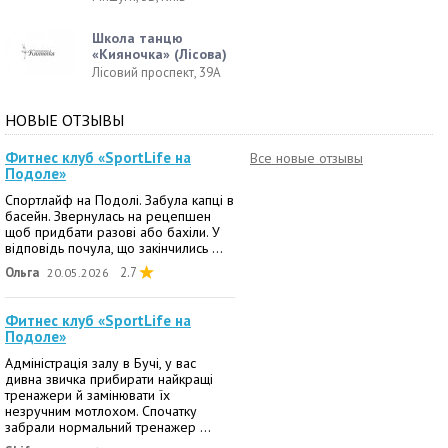
Школа танцю
«Кияночка» (Лісова)
Лісовий проспект, 39А
НОВЫЕ ОТЗЫВЫ
Фитнес клуб «SportLife на
Все новые отзывы
Подоле»
Спортлайф на Подолі. Забула капці в
басейн. Звернулась на рецепшен
щоб придбати разові або бахіли. У
відповідь почула, що закінчились ...
Ольга
2.7
20.05.2026
Фитнес клуб «SportLife на
Подоле»
Адміністрація залу в Бучі, у вас
дивна звичка прибирати найкращі
тренажери й замінювати їх
незручним мотлохом. Спочатку
забрали нормальний тренажер ...