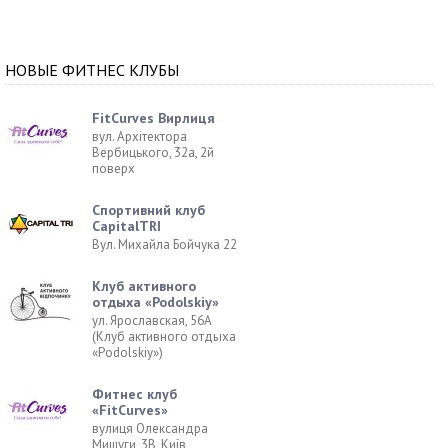
НОВЫЕ ФИТНЕС КЛУБЫ
FitCurves Вирлиця
вул. Архітектора
Вербицького, 32а, 2й
поверх
Спортивний клуб
CapitalTRI
Вул. Михайла Бойчука 22
Клуб активного
отдыха «Podolskiy»
ул. Ярославская, 56А
(Клуб активного отдыха
«Podolskiy»)
Фитнес клуб
«FitCurves»
вулиця Олександра
Мишуги, 3В, Київ