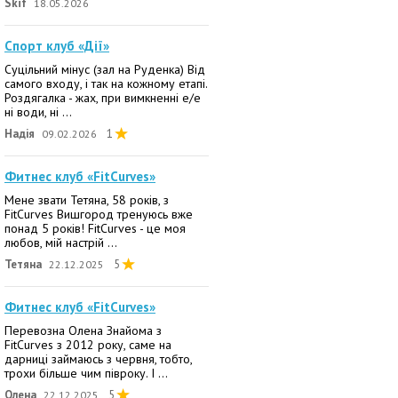
Skif
18.05.2026
Спорт клуб «Дії»
Суцільний мінус (зал на Руденка) Від
самого входу, і так на кожному етапі.
Роздягалка - жах, при вимкненні е/е
ні води, ні ...
Надія
1
09.02.2026
Фитнес клуб «FitCurves»
Мене звати Тетяна, 58 років, з
FitCurves Вишгород тренуюсь вже
понад 5 років! FitCurves - це моя
любов, мій настрій ...
Тетяна
5
22.12.2025
Фитнес клуб «FitCurves»
Перевозна Олена Знайома з
FitCurves з 2012 року, саме на
дарниці займаюсь з червня, тобто,
трохи більше чим півроку. І ...
Олена
5
22.12.2025