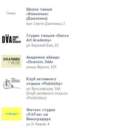
Школа танцю
«Кияночка»
(Данченка)
вул. Сергія Данченка, 2
Студия танцев «Dance
Art Academy»
ул. Верхний Вал, 10
Академия айкидо
«Dzansin, SAA»
улица Фрунзе, 105
Клуб активного
отдыха «Podolskiy»
ул. Ярославская, 56А
(Клуб активного отдыха
«Podolskiy»)
Фитнес студия
«FitFox» на
Виноградаре
ул. Н. Ужвий, 4