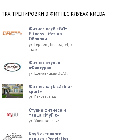
TRX ТРЕНИРОВКИ В ФИТНЕС КЛУБАХ КИЕВА
Фитнес клуб «GYM
Fitness Life» на
Оболони
ул. Героев Днепра, 34, 3
этаж
Фитнес студия
«Фактура»
ул. Щекавицкая 30/39
Фитнес клуб «Zebra-
sport»
ул. Бальзака 4А
Студия фитнеса и
танца «MyFit»
ул. Ушинского, 28
Клуб активного
отдыха «Podolskiy»