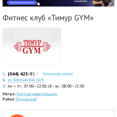
Фитнес клуб «Тимур GYM»
(044) 425-91-99
(093) 361-47-37
посмотреть номер
ул. Верхний Вал 16/4
пн. — пт.: 07:00—22:00, сб. - вс.: 08:00—21:00
Метро:
Контрактовая площадь
Район:
Подольский