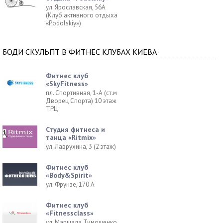
ул. Ярославская, 56А
(Клуб активного отдыха
«Podolskiy»)
БОДИ СКУЛЬПТ В ФИТНЕС КЛУБАХ КИЕВА
Фитнес клуб
«SkyFitness»
пл. Спортивная, 1-А (ст.м
Дворец Спорта) 10 этаж
ТРЦ
Студия фитнеса и
танца «Ritmix»
ул. Лаврухина, 3 (2 этаж)
Фитнес клуб
«Body&Spirit»
ул. Фрунзе, 170 А
Фитнес клуб
«Fitnessclass»
ул. Маршала Тимошенко,