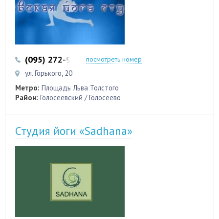
(095) 272-99-55
(044) 289-35-75
посмотреть номер
ул. Горького, 20
Метро:
Площадь Льва Толстого
Район:
Голосеевский / Голосеево
Студия йоги «Sadhana»