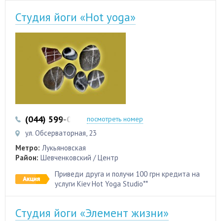
Студия йоги «Hot yoga»
(044) 599-01-47
(050) 669-51-36
посмотреть номер
ул. Обсерваторная, 23
Метро:
Лукьяновская
Район:
Шевченковский / Центр
Приведи друга и получи 100 грн кредита на
услуги Kiev Hot Yoga Studio**
Студия йоги «Элемент жизни»