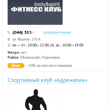
(044) 353-95-40
(093) 840-82-38
посмотреть номер
ул. Фрунзе, 170 А
пн. — пт.: 10:00—22:00, сб., вс.: 10:00—19:00
Метро:
нет
Район:
Оболонский / Куреневка
-50% на массаж и маникюр
Спортивный клуб «Адреналин»