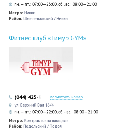
пн. — пт.: 07:00—23:00, сб., вс.: 08:00—21:00
Метро:
Нивки
Район:
Шевченковский / Нивки
Фитнес клуб «Тимур GYM»
(044) 425-91-99
(093) 361-47-37
посмотреть номер
ул. Верхний Вал 16/4
пн. — пт.: 07:00—22:00, сб. - вс.: 08:00—21:00
Метро:
Контрактовая площадь
Район:
Подольский / Подол