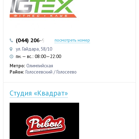
(044) 206-99-33
(050) 315-01-35
посмотреть номер
ул. Гайдара, 58/10
пн. — вс.: 08:00—22:00
Метро:
Олимпийская
Район:
Голосеевский / Голосеево
Студия «Квадрат»