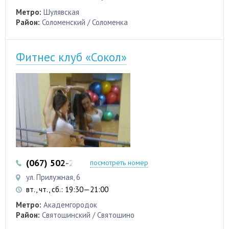
Метро:
Шулявская
Район:
Соломенский / Соломенка
Фитнес клуб «Сокол»
(067) 502-29-69
(067) 527-39-31
посмотреть номер
ул. Прилужная, 6
вт., чт., сб.: 19:30—21:00
Метро:
Академгородок
Район:
Святошинский / Святошино