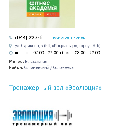
(044) 227-61-06
(050) 442-83-96
посмотреть номер
ул. Сурикова, 3 (БЦ «Инкристар», корпус 8-б)
пн. — пт.: 07:00—23:00, сб-вс..: 08:00—22:00
Метро:
Вокзальная
Район:
Соломенский / Соломенка
Тренажерный зал «Эволюция»