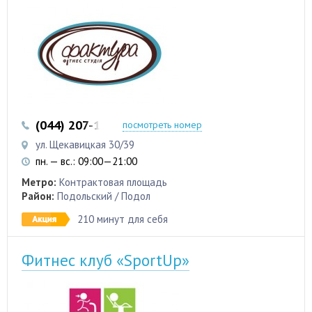
(044) 207-12-20
(093) 565-98-00
посмотреть номер
ул. Щекавицкая 30/39
пн. — вс.: 09:00—21:00
Метро:
Контрактовая площадь
Район:
Подольский / Подол
210 минут для себя
Фитнес клуб «SportUp»