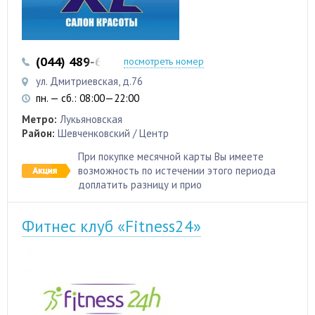
(044) 489-66-88
(044) 489-66-56
посмотреть номер
ул. Дмитриевская, д.76
пн. — сб.: 08:00—22:00
Метро:
Лукьяновская
Район:
Шевченковский / Центр
При покупке месячной карты Вы имеете
возможность по истечении этого периода
доплатить разницу и прио
Фитнес клуб «Fitness24»