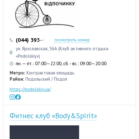
(044) 393-43-43
(044) 392-14-64
посмотреть номер
ул. Ярославская, 56А (Клуб активного отдыха
«Podolskiy»)
пн. — пт.: 07:00—22:00, сб. - вс.: 09:00—20:00
Метро:
Контрактовая площадь
Район:
Подольский / Подол
https://podolskiy.ua/
Фитнес клуб «Body&Spirit»