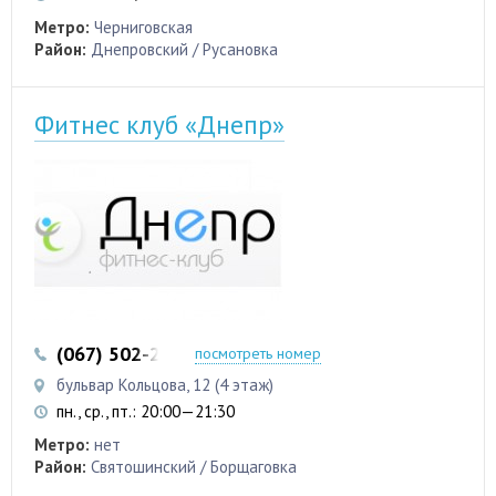
Метро:
Черниговская
Район:
Днепровский / Русановка
Фитнес клуб «Днепр»
(067) 502-29-69
(067) 527-39-31
посмотреть номер
бульвар Кольцова, 12 (4 этаж)
пн., ср., пт.: 20:00—21:30
Метро:
нет
Район:
Святошинский / Борщаговка