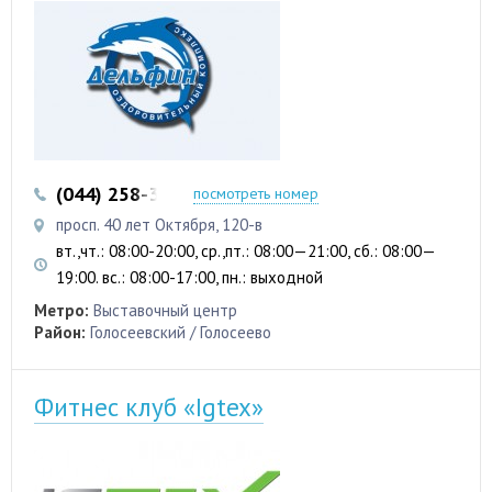
(044) 258-33-07
(044) 258-32-56
посмотреть номер
просп. 40 лет Октября, 120-в
вт.,чт.: 08:00-20:00, ср.,пт.: 08:00—21:00, сб.: 08:00—
19:00. вс.: 08:00-17:00, пн.: выходной
Метро:
Выставочный центр
Район:
Голосеевский / Голосеево
Фитнес клуб «Igtex»