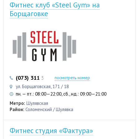
Фитнес клуб «Steel Gym» на
Борщаговке
(073) 311 57 54
(097) 311 57 54
посмотреть номер
ул. Борщаговская, 171 / 18
пн. — пт.: 08:00—22:00, сб., нд.: 09:00—21:00
Метро:
Шулявская
Район:
Соломенский / Шулявка
Фитнес студия «Фактура»