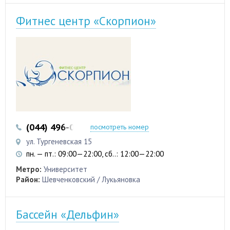
Фитнес центр «Скорпион»
(044) 496-03-51
(044) 496-03-52
посмотреть номер
ул. Тургеневская 15
пн. — пт.: 09:00—22:00, сб..: 12:00—22:00
Метро:
Университет
Район:
Шевченковский / Лукьяновка
Бассейн «Дельфин»