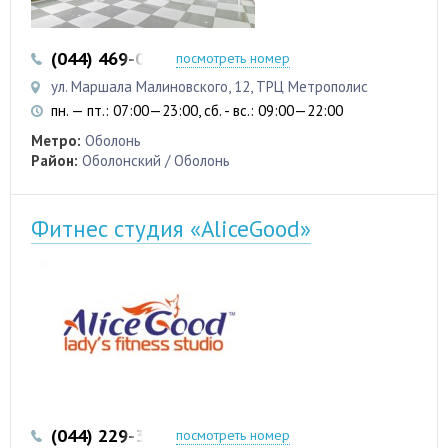
(044) 469-06-07
(050) 469-06-07
посмотреть номер
ул. Маршала Малиновского, 12, ТРЦ Метрополис
пн. — пт.: 07:00—23:00, сб. - вс.: 09:00—22:00
Метро:
Оболонь
Район:
Оболонский / Оболонь
Фитнес студия «AliceGood»
(044) 229-38-58
(095) 701-70-97
посмотреть номер