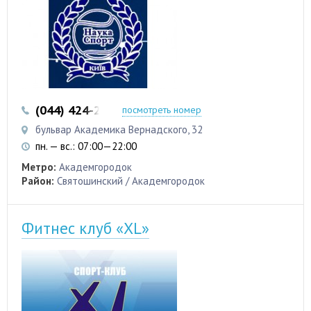
(044) 424-22-74
(044) 424-35-81
посмотреть номер
бульвар Академика Вернадского, 32
пн. — вс.: 07:00—22:00
Метро:
Академгородок
Район:
Святошинский / Академгородок
Фитнес клуб «XL»