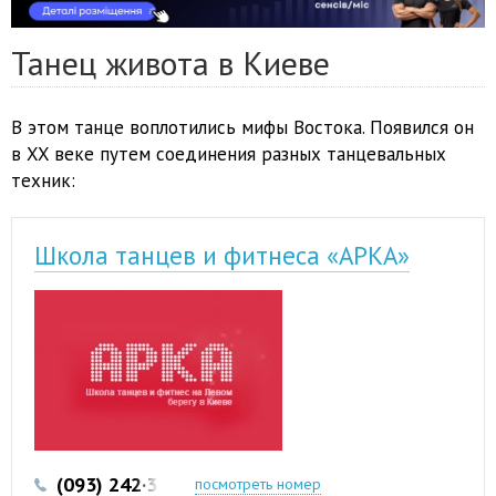
Танец живота в Киеве
В этом танце воплотились мифы Востока. Появился он
в XX веке путем соединения разных танцевальных
техник:
Школа танцев и фитнеса «АРКА»
(093) 242·35·08
(096) 764-15-76
посмотреть номер