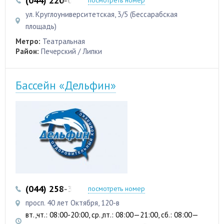
(044) 220-07-05
(067) 233-07-05
посмотреть номер
ул. Круглоуниверситетская, 3/5 (Бессарабская
площадь)
Метро:
Театральная
Район:
Печерский / Липки
Бассейн «Дельфин»
(044) 258-33-07
(044) 258-32-56
посмотреть номер
просп. 40 лет Октября, 120-в
вт.,чт.: 08:00-20:00, ср.,пт.: 08:00—21:00, сб.: 08:00—