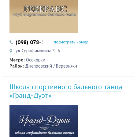
(098) 078-58-38
(067) 182-50-57
посмотреть номер
ул. Серафимовича, 9-А
Метро:
Осокорки
Район:
Днепровский / Березняки
Школа спортивного бального танца
«Гранд-Дуэт»