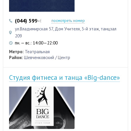
(044) 599-61-78
(050) 850-51-11
посмотреть номер
ул.Владимирская 57, Дом Учителя, 3-й этаж, танцзал
209
пн. — вс.: 14:00—22:00
Метро:
Театральная
Район:
Шевченковский / Центр
Студия фитнеса и танца «Big-dance»