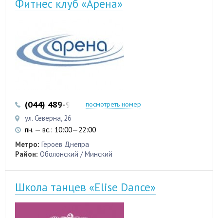
Фитнес клуб «Арена»
(044) 489-96-33
(097) 480-70-29
посмотреть номер
ул. Северна, 26
пн. — вс.: 10:00—22:00
Метро:
Героев Днепра
Район:
Оболонский / Минский
Школа танцев «Elise Dance»