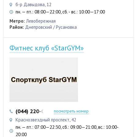
б-р Давыдова, 12
пн. — пт.: 08:00—22:00, сб. - вс.: 10:00—17:00
Метро:
Левобережная
Район:
Днепровский / Русановка
Фитнес клуб «StarGYM»
(044) 220-05-60
(063) 21-41-008
посмотреть номер
Краснозвездный проспект, 42
пн. — пт.: 07:00—22:30, сб.: 09:00—21:00, вс.: 10:00-
20:00