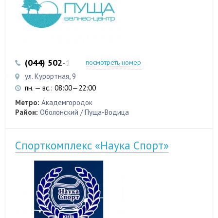
(044) 502-12-22
(044) 502-84-27
посмотреть номер
ул. Курортная, 9
пн. — вс.: 08:00—22:00
Метро:
Академгородок
Район:
Оболонский / Пуща-Водица
Спорткомплекс «Наука Спорт»