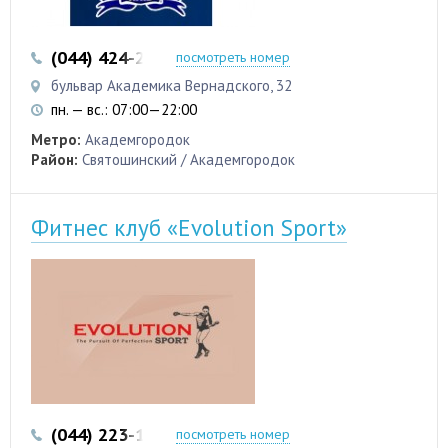
(044) 424-22-74
(044) 424-35-81
посмотреть номер
бульвар Академика Вернадского, 32
пн. — вс.: 07:00—22:00
Метро:
Академгородок
Район:
Святошинский / Академгородок
Фитнес клуб «Evolution Sport»
(044) 223-17-01
посмотреть номер