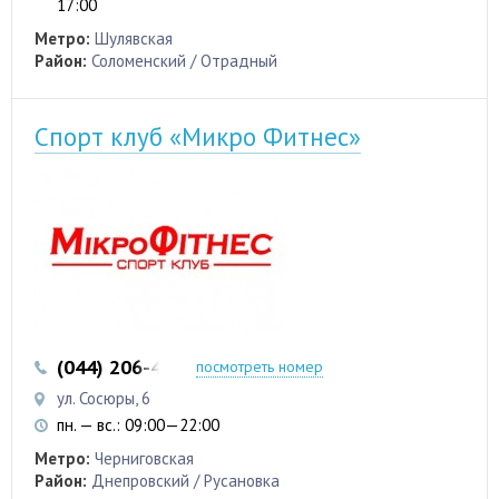
17:00
Метро:
Шулявская
Район:
Соломенский / Отрадный
Спорт клуб «Микро Фитнес»
(044) 206-45-00
(099) 735-08-49
посмотреть номер
ул. Сосюры, 6
пн. — вс.: 09:00—22:00
Метро:
Черниговская
Район:
Днепровский / Русановка