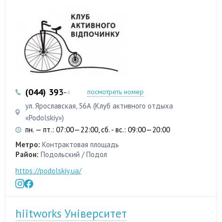
(044) 393-43-43
(044) 392-14-64
посмотреть номер
ул. Ярославская, 56А (Клуб активного отдыха
«Podolskiy»)
пн. — пт.: 07:00—22:00, сб. - вс.: 09:00—20:00
Метро:
Контрактовая площадь
Район:
Подольский / Подол
https://podolskiy.ua/
hiitworks Університет