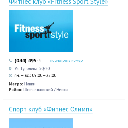
Фитнес клуб «Fitness Sport Style»
(044) 495-52-26
(093) 681-57-32
посмотреть номер
Ул. Туполева, 50/20
пн. — вс.: 09:00—22:00
Метро:
Нивки
Район:
Шевченковский / Нивки
Спорт клуб «Фитнес Олимп»