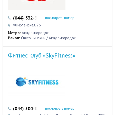
(044) 332-32-05
посмотреть номер
ул.Ирпенская, 76
Метро:
Академгородок
Район:
Святошинский / Академгородок
Фитнес клуб «SkyFitness»
(044) 500-83-38
(050) 337-88-94
посмотреть номер