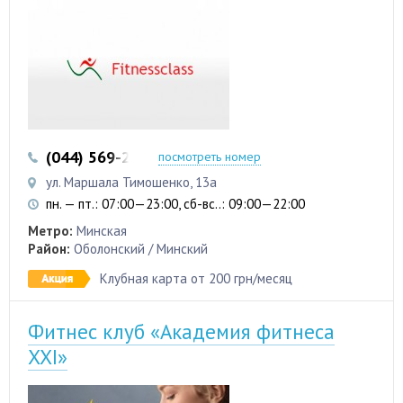
(044) 569-25-17
(044) 536-19-25
посмотреть номер
ул. Маршала Тимошенко, 13а
пн. — пт.: 07:00—23:00, сб-вс..: 09:00—22:00
Метро:
Минская
Район:
Оболонский / Минский
Клубная карта от 200 грн/месяц
Фитнес клуб «Академия фитнеса
XXI»