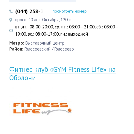
(044) 258-33-07
(044) 258-32-56
посмотреть номер
просп. 40 лет Октября, 120-в
вт.,чт.: 08:00-20:00, ср.,пт.: 08:00—21:00, сб.: 08:00—
19:00. вс.: 08:00-17:00, пн.: выходной
Метро:
Выставочный центр
Район:
Голосеевский / Голосеево
Фитнес клуб «GYM Fitness Life» на
Оболони