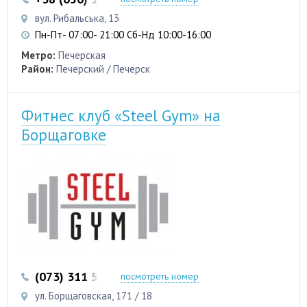
вул. Рибальська, 13
Пн-Пт- 07:00- 21:00 Сб-Нд 10:00-16:00
Метро:
Печерская
Район:
Печерский / Печерск
Фитнес клуб «Steel Gym» на
Борщаговке
(073) 311 57 54
(097) 311 57 54
посмотреть номер
ул. Борщаговская, 171 / 18