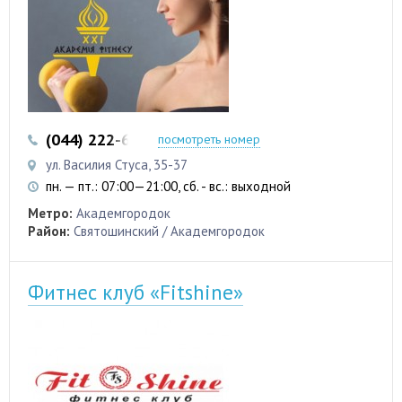
(044) 222-60-31
(044) 222-60-32
посмотреть номер
ул. Василия Стуса, 35-37
пн. — пт.: 07:00—21:00, сб. - вс.: выходной
Метро:
Академгородок
Район:
Святошинский / Академгородок
Фитнес клуб «Fitshine»