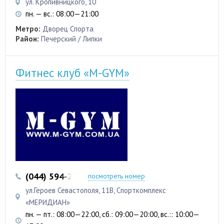
ул. Кропивницкого, 10
пн. — вс.: 08:00—21:00
Метро:
Дворец Спорта
Район:
Печерский / Липки
Фитнес клуб «M-GYM»
(044) 594-25-35
(096) 062-60-21
посмотреть номер
ул.Героев Севастополя, 11В, Спорткомплекс
«МЕРИДИАН»
пн. — пт.: 08:00—22:00, сб.: 09:00—20:00, вс.:: 10:00—