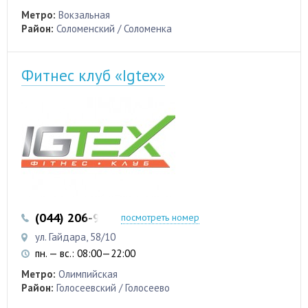
Метро:
Вокзальная
Район:
Соломенский / Соломенка
Фитнес клуб «Igtex»
(044) 206-99-33
(050) 315-01-35
посмотреть номер
ул. Гайдара, 58/10
пн. — вс.: 08:00—22:00
Метро:
Олимпийская
Район:
Голосеевский / Голосеево