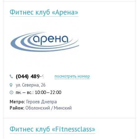
Фитнес клуб «Арена»
(044) 489-96-33
(097) 480-70-29
посмотреть номер
ул. Северна, 26
пн. — вс.: 10:00—22:00
Метро:
Героев Днепра
Район:
Оболонский / Минский
Фитнес клуб «Fitnessclass»