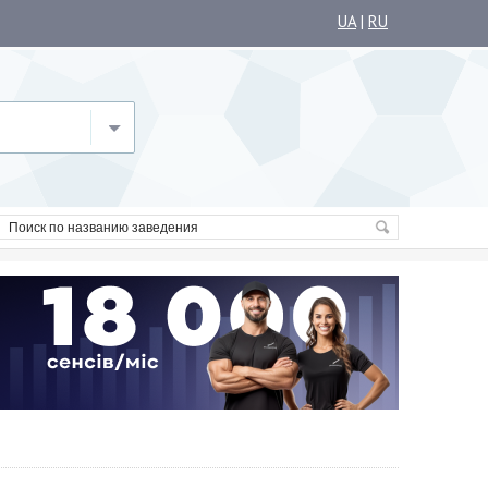
UA
|
RU