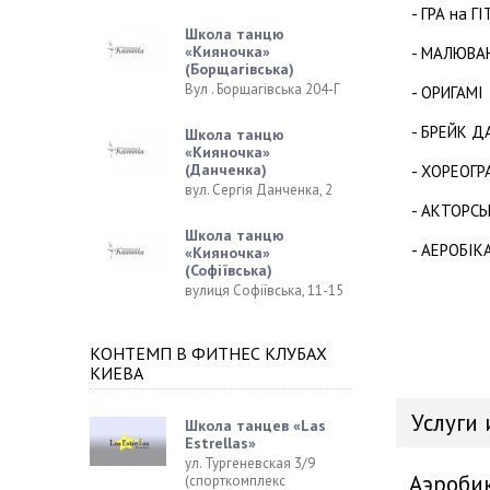
- ГРА на ГІ
Школа танцю
«Кияночка»
- МАЛЮВА
(Борщагівська)
Вул . Борщагівська 204-Г
- ОРИГАМІ
- БРЕЙК Д
Школа танцю
«Кияночка»
(Данченка)
- ХОРЕОГР
вул. Сергія Данченка, 2
- АКТОРС
Школа танцю
- АЕРОБІК
«Кияночка»
(Софіївська)
вулиця Софіївська, 11-15
КОНТЕМП В ФИТНЕС КЛУБАХ
КИЕВА
Услуги 
Школа танцев «Las
Estrellas»
ул. Тургеневская 3/9
Аэроби
(спорткомплекс