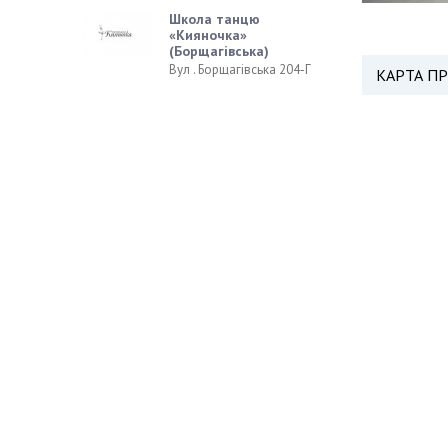
Школа танцю
«Кияночка»
(Борщагівська)
Вул . Борщагівська 204-Г
КАРТА П