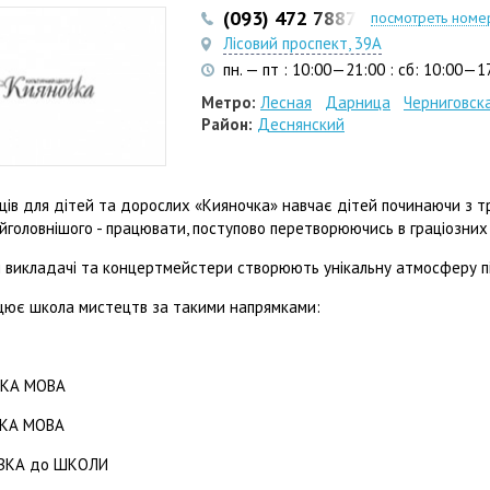
(093) 472 7887
посмотреть номе
Лісовий проспект, 39А
пн. — пт : 10:00—21:00 : сб: 10:00—1
Метро:
Лесная
Дарница
Черниговск
Район:
Деснянский
ів для дітей та дорослих «Кияночка» навчає дітей починаючи з тр
йголовнішого - працювати, поступово перетворюючись в граціозни
і викладачі та концертмейстери створюють унікальну атмосферу пі
цює школа мистецтв за такими напрямками:
ЬКА МОВА
ЬКА МОВА
ОВКА до ШКОЛИ