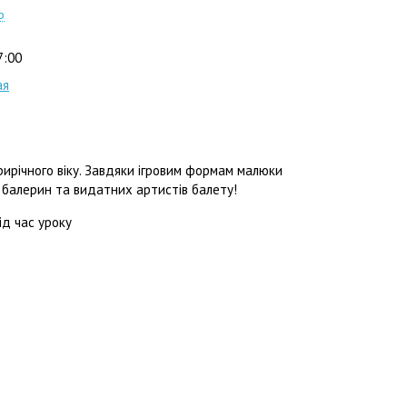
р
7:00
ая
ирічного віку. Завдяки ігровим формам малюки
х балерин та видатних артистів балету!
д час уроку