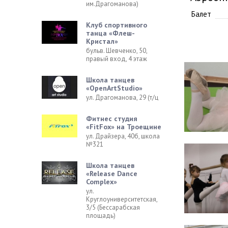
им.Драгоманова)
Балет
Клуб спортивного
танца «Флеш-
Кристал»
бульв. Шевченко, 50,
правый вход, 4 этаж
Школа танцев
«OpenArtStudio»
ул. Драгоманова, 29 (т/ц
Фитнес студия
«FitFox» на Троещине
ул. Драйзера, 40б, школа
№321
Школа танцев
«Release Dance
Complex»
ул.
Круглоуниверситетская,
3/5 (Бессарабская
площадь)