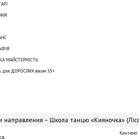
ТАРІ
ННЯ
АНС
АФІЯ
ЬКА МАЙСТЕРНІСТЬ
А для ДОРОСЛИХ віком 35+
и направления – Школа танцю «Кияночка» (Ліс
Контемп
ка