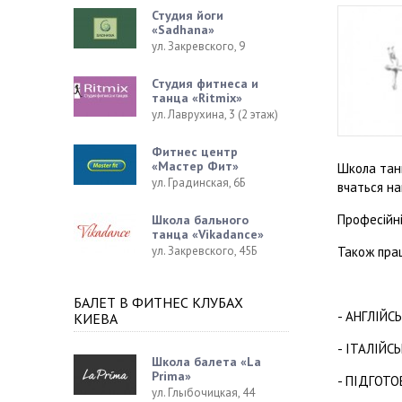
Студия йоги
«Sadhana»
ул. Закревского, 9
Студия фитнеса и
танца «Ritmix»
ул. Лаврухина, 3 (2 этаж)
Фитнес центр
«Мастер Фит»
Школа танц
ул. Градинская, 6Б
вчаться на
Професійн
Школа бального
танца «Vikadance»
Також пра
ул. Закревского, 45Б
БАЛЕТ В ФИТНЕС КЛУБАХ
- АНГЛІЙС
КИЕВА
- ІТАЛІЙС
Школа балета «La
Prima»
- ПІДГОТ
ул. Глыбочицкая, 44