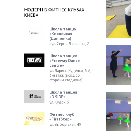
МОДЕРН В ФИТНЕС КЛУБАХ
КИЕВА
Школа танцю
«Кияночка»
(Данченка)
вул. Сергія Данченка, 2
Школа танцев
«Freeway Dance
centre»
ул. Ларисы Руденко, 6-А,
3-й этаж (вход со
стороны стадиона)
Школа танцев
«D.SIDE»
ул. Кудри, 5
Фитнес клуб
«FirstStep»
ул. Выборгская, 49