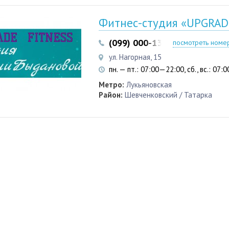
Фитнес-студия «UPGRADE
(099) 000-13-33
(093) 617-2
посмотреть номе
ул. Нагорная, 15
пн. — пт.: 07:00—22:00, сб., вс.: 07
Метро:
Лукьяновская
Район:
Шевченковский / Татарка