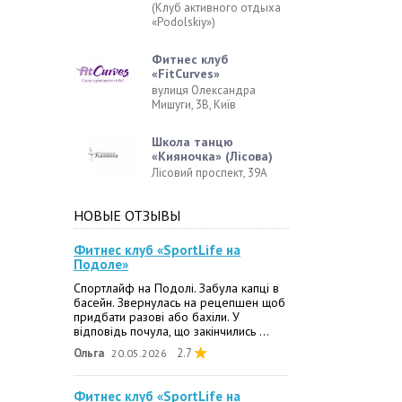
(Клуб активного отдыха
«Podolskiy»)
Фитнес клуб
«FitCurves»
вулиця Олександра
Мишуги, 3В, Київ
Школа танцю
«Кияночка» (Лісова)
Лісовий проспект, 39А
НОВЫЕ ОТЗЫВЫ
Фитнес клуб «SportLife на
Подоле»
Спортлайф на Подолі. Забула капці в
басейн. Звернулась на рецепшен щоб
придбати разові або бахіли. У
відповідь почула, що закінчились ...
Ольга
2.7
20.05.2026
Фитнес клуб «SportLife на