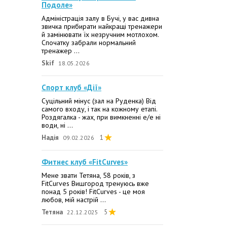
Подоле»
Адміністрація залу в Бучі, у вас дивна
звичка прибирати найкращі тренажери
й замінювати їх незручним мотлохом.
Спочатку забрали нормальний
тренажер ...
Skif
18.05.2026
Спорт клуб «Дії»
Суцільний мінус (зал на Руденка) Від
самого входу, і так на кожному етапі.
Роздягалка - жах, при вимкненні е/е ні
води, ні ...
Надія
1
09.02.2026
Фитнес клуб «FitCurves»
Мене звати Тетяна, 58 років, з
FitCurves Вишгород тренуюсь вже
понад 5 років! FitCurves - це моя
любов, мій настрій ...
Тетяна
5
22.12.2025