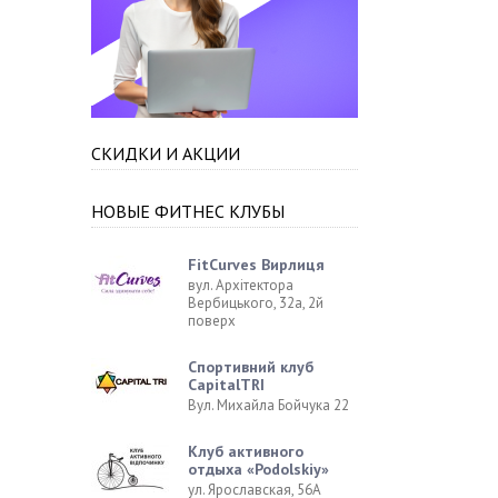
СКИДКИ И АКЦИИ
НОВЫЕ ФИТНЕС КЛУБЫ
FitCurves Вирлиця
вул. Архітектора
Вербицького, 32а, 2й
поверх
Спортивний клуб
CapitalTRI
Вул. Михайла Бойчука 22
Клуб активного
отдыха «Podolskiy»
ул. Ярославская, 56А