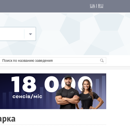
UA
|
RU
арка