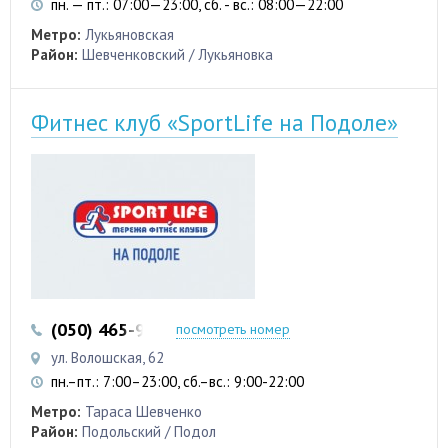
пн. — пт.: 07:00—23:00, сб. - вс.: 08:00—22:00
Метро:
Лукьяновская
Район:
Шевченковский / Лукьяновка
Фитнес клуб «SportLife на Подоле»
(050) 465-95-66
(044) 593-95-88
посмотреть номер
ул. Волошская, 62
пн.–пт.: 7:00–23:00, сб.–вс.: 9:00-22:00
Метро:
Тараса Шевченко
Район:
Подольский / Подол