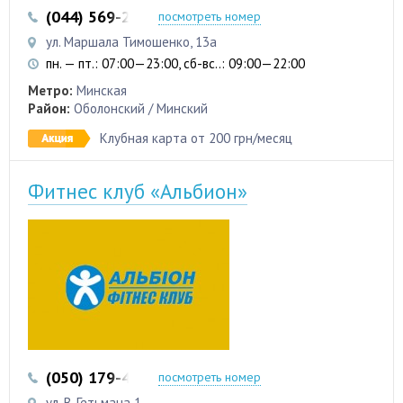
(044) 569-25-17
(044) 536-19-25
посмотреть номер
ул. Маршала Тимошенко, 13а
пн. — пт.: 07:00—23:00, сб-вс..: 09:00—22:00
Метро:
Минская
Район:
Оболонский / Минский
Клубная карта от 200 грн/месяц
Фитнес клуб «Альбион»
(050) 179-42-78
(063) 622-91-96
посмотреть номер
ул. В. Гетьмана 1