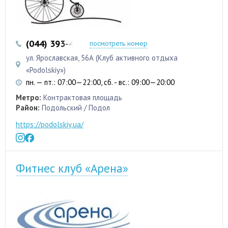
(044) 393-43-43
(044) 392-14-64
посмотреть номер
ул. Ярославская, 56А (Клуб активного отдыха
«Podolskiy»)
пн. — пт.: 07:00—22:00, сб. - вс.: 09:00—20:00
Метро:
Контрактовая площадь
Район:
Подольский / Подол
https://podolskiy.ua/
Фитнес клуб «Арена»