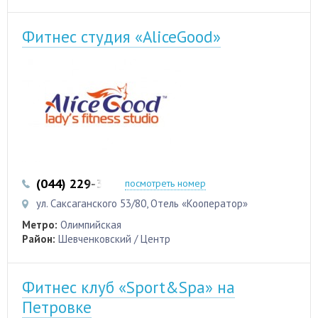
Фитнес студия «AliceGood»
(044) 229-38-58
(095) 701-70-97
посмотреть номер
ул. Саксаганского 53/80, Отель «Кооператор»
Метро:
Олимпийская
Район:
Шевченковский / Центр
Фитнес клуб «Sport&Spa» на
Петровке