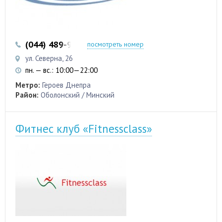
(044) 489-96-33
(097) 480-70-29
посмотреть номер
ул. Северна, 26
пн. — вс.: 10:00—22:00
Метро:
Героев Днепра
Район:
Оболонский / Минский
Фитнес клуб «Fitnessclass»