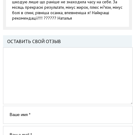
шкодую лише що раніше не знаходила часу на себе. За
місяць прекрасні результати, мінус жирок, плюс м?язи, мінус
болі в спині, рівніша осанка, впевненіша я! Найкращі
рекомендації!!!! ?????? Наталья
ОСТАВИТЬ СВОЙ ОТЗЫВ