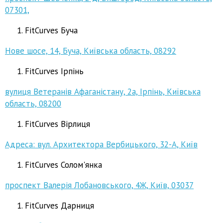
07301,
FitCurves Буча
Нове шосе, 14, Буча, Київська область, 08292
FitCurves Ірпінь
вулиця Ветеранів Афаганістану, 2а, Ірпінь, Київська
область, 08200
FitCurves Вірлиця
Адреса: вул. Архитектора Вербицького, 32-А, Київ
FitCurves Солом'янка
проспект Валерія Лобановського, 4Ж, Київ, 03037
FitCurves Дарниця