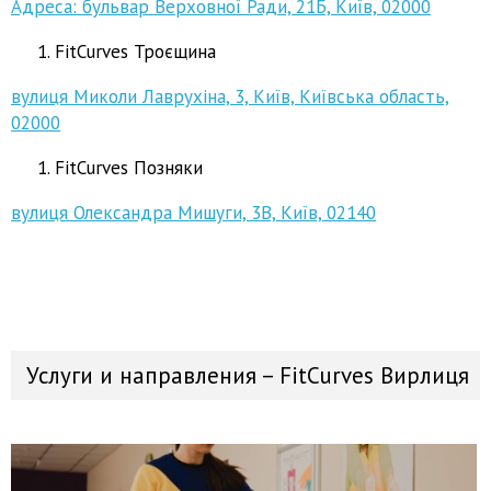
Адреса: бульвар Верховної Ради, 21Б, Київ, 02000
FitCurves Троєщина
вулиця Миколи Лаврухіна, 3, Київ, Київська область,
02000
FitCurves Позняки
вулиця Олександра Мишуги, 3В, Київ, 02140
Услуги и направления – FitCurves Вирлиця