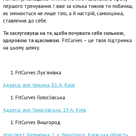
першого тренування. І вже за кілька тижнів ти побачиш,
як змінюється не лише тіло, а й настрій, самооцінка,
ставлення до себе.
Ти заслуговуєш на те, щоби почувати себе сильною,
здоровою та щасливою.
FitCurves – це твоя підтримка
на цьому шляху.
FitCurves Лук'янівка
Адреса: вул. Іллєнка, 81-А, Київ
FitCurves Голосіївська
Адреса: вул. Голосіївська, 13-А, Київ
FitCurves Вишгород
проспект Шевченка, 2 д, Вишгород, Київська область,