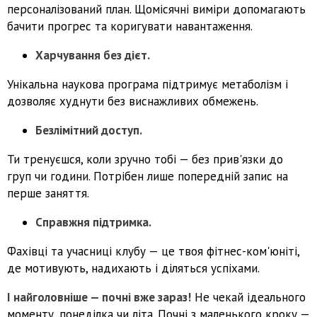
персоналізований план. Щомісячні виміри допомагають
бачити прогрес та коригувати навантаження.
Харчування без дієт.
Унікальна наукова програма підтримує метаболізм і
дозволяє худнути без виснажливих обмежень.
Безлімітний доступ.
Ти тренуєшся, коли зручно тобі — без прив'язки до
груп чи години. Потрібен лише попередній запис на
перше заняття.
Справжня підтримка.
Фахівці та учасниці клубу — це твоя фітнес-ком'юніті,
де мотивують, надихають і діляться успіхами.
І найголовніше — почні вже зараз!
Не чекай ідеального
моменту, понеділка чи літа. Почні з маленького кроку —