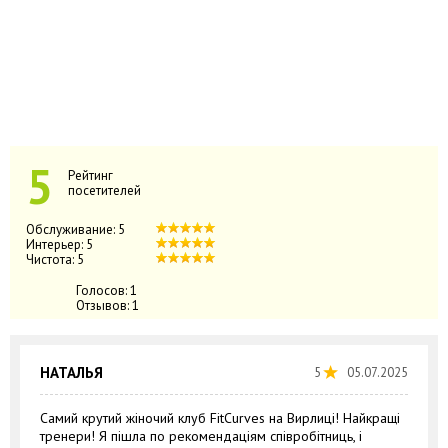
5
Рейтинг
посетителей
Обслуживание:
5
Интерьер:
5
Чистота:
5
Голосов:
1
Отзывов:
1
НАТАЛЬЯ
5
05.07.2025
Самий крутий жіночий клуб FitCurves на Вирлиці! Найкращі
тренери! Я пішла по рекомендаціям співробітниць, і