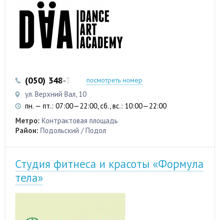
(050) 348-79-55
(050) 475-77-24
посмотреть номер
ул. Верхний Вал, 10
пн. — пт.: 07:00—22:00, сб., вс.: 10:00—22:00
Метро:
Контрактовая площадь
Район:
Подольский / Подол
Студия фитнеса и красоты «Формула
тела»