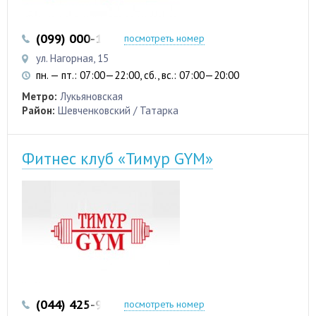
(099) 000-13-33
(093) 617-20-01
посмотреть номер
ул. Нагорная, 15
пн. — пт.: 07:00—22:00, сб., вс.: 07:00—20:00
Метро:
Лукьяновская
Район:
Шевченковский / Татарка
Фитнес клуб «Тимур GYM»
(044) 425-91-99
(093) 361-47-37
посмотреть номер