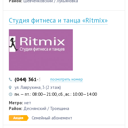
Район:
Шевченковский / Лукьяновка
Студия фитнеса и танца «Ritmix»
(044) 361-53-35
(067) 196-21-15
посмотреть номер
ул. Лаврухина, 3 (2 этаж)
пн. — пт.: 08:00—21:00, сб., вс.: 10:00—14:00
Метро:
нет
Район:
Деснянский / Троещина
Семейный абонемент