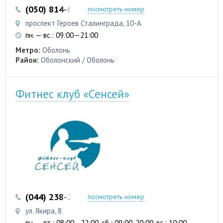
(050) 814-68-71
(073) 408-93-58
посмотреть номер
проспект Героев Сталинграда, 10-А
пн. — вс.: 09:00—21:00
Метро:
Оболонь
Район:
Оболонский / Оболонь
Фитнес клуб «Сенсей»
(044) 238-27-80
посмотреть номер
ул. Якира, 8
пн. — пт.: 08:00—22:00, сб.: 09:00-20:00, вс.: 10:00—