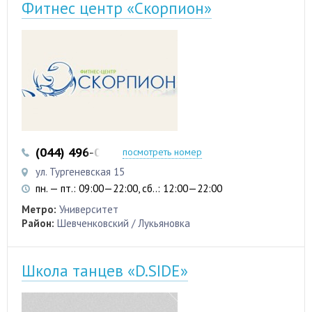
Фитнес центр «Скорпион»
(044) 496-03-51
(044) 496-03-52
посмотреть номер
ул. Тургеневская 15
пн. — пт.: 09:00—22:00, сб..: 12:00—22:00
Метро:
Университет
Район:
Шевченковский / Лукьяновка
Школа танцев «D.SIDE»