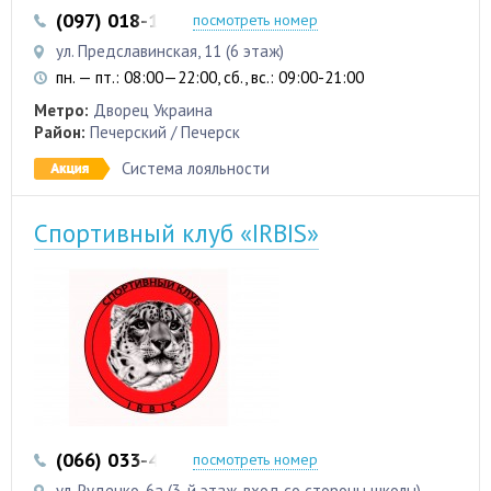
(097) 018-12-87
посмотреть номер
ул. Предславинская, 11 (6 этаж)
пн. — пт.: 08:00—22:00, сб., вс.: 09:00-21:00
Метро:
Дворец Украина
Район:
Печерский / Печерск
Система лояльности
Спортивный клуб «IRBIS»
(066) 033-44-72
(073) 074-06-88
посмотреть номер
ул. Руденко, 6а (3-й этаж, вход со стороны школы)