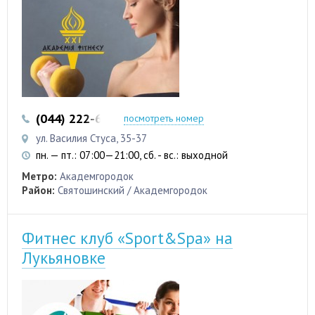
(044) 222-60-31
(044) 222-60-32
посмотреть номер
ул. Василия Стуса, 35-37
пн. — пт.: 07:00—21:00, сб. - вс.: выходной
Метро:
Академгородок
Район:
Святошинский / Академгородок
Фитнес клуб «Sport&Spa» на
Лукьяновке