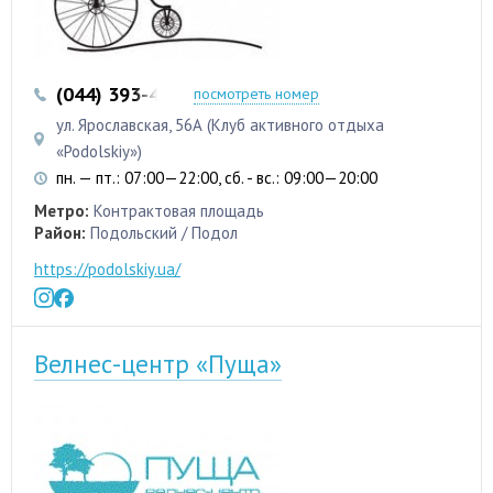
(044) 393-43-43
(044) 392-14-64
посмотреть номер
ул. Ярославская, 56А (Клуб активного отдыха
«Podolskiy»)
пн. — пт.: 07:00—22:00, сб. - вс.: 09:00—20:00
Метро:
Контрактовая площадь
Район:
Подольский / Подол
https://podolskiy.ua/
Велнес-центр «Пуща»