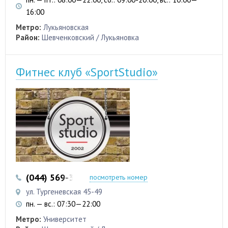
16:00
Метро:
Лукьяновская
Район:
Шевченковский / Лукьяновка
Фитнес клуб «SportStudio»
(044) 569-32-97
(044) 569-32-98
посмотреть номер
ул. Тургеневская 45-49
пн. — вс.: 07:30—22:00
Метро:
Университет