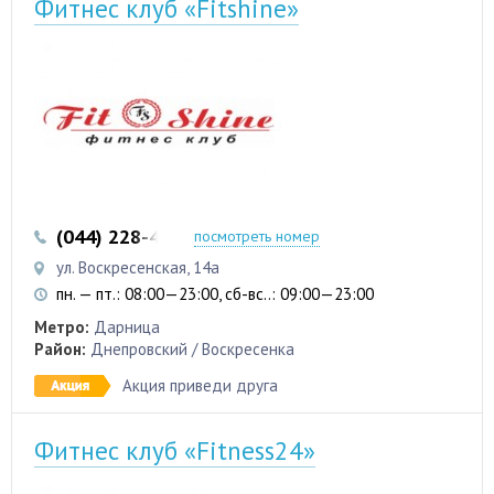
Фитнес клуб «Fitshine»
(044) 228-41-28
(067) 480-48-75
посмотреть номер
ул. Воскресенская, 14а
пн. — пт.: 08:00—23:00, сб-вс..: 09:00—23:00
Метро:
Дарница
Район:
Днепровский / Воскресенка
Акция приведи друга
Фитнес клуб «Fitness24»