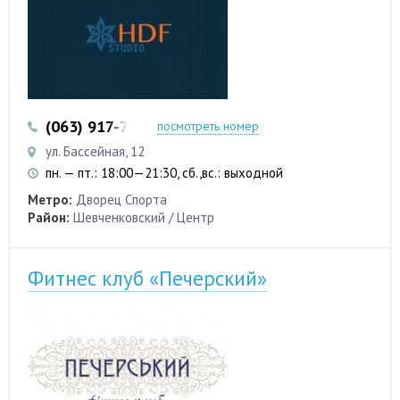
(063) 917-77-17
(097) 963-69-05
посмотреть номер
ул. Бассейная, 12
пн. — пт.: 18:00—21:30, сб.,вс.: выходной
Метро:
Дворец Спорта
Район:
Шевченковский / Центр
Фитнес клуб «Печерский»