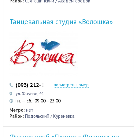
Район:
Святошинский / Академгородок
Танцевальная студия «Волошка»
(093) 212-17-00
(044) 451-68-15
посмотреть номер
ул. Фрунзе, 41
пн. — сб.: 09:00—23:00
Метро:
нет
Район:
Подольский / Куреневка
Фитнес клуб «Планета Фитнес» на