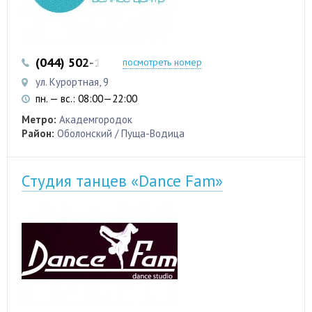
(044) 502-12-22
(044) 502-84-27
посмотреть номер
ул. Курортная, 9
пн. — вс.: 08:00—22:00
Метро:
Академгородок
Район:
Оболонский / Пуща-Водица
Студия танцев «Dance Fam»