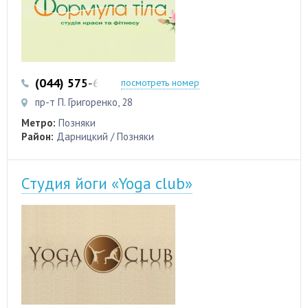
(044) 575-67-09
(097) 563-37-93
посмотреть номер
пр-т П. Григоренко, 28
Метро:
Позняки
Район:
Дарницкий / Позняки
Студия йоги «Yoga club»