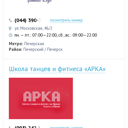
(044) 390-35-50
посмотреть номер
ул. Московская, 46/2
пн. — пт.: 07:00—22:00, сб., вс.: 09:00—22:00
Метро:
Печерская
Район:
Печерский / Печерск
Школа танцев и фитнеса «АРКА»
(093) 242·35·08
(096) 764-15-76
посмотреть номер