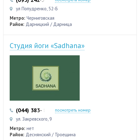
ул Попудренко, 52-Б
Метро:
Черниговская
Район:
Дарницкий / Дарница
Студия йоги «Sadhana»
(044) 383- 84-01
(093) 700-55-95
посмотреть номер
ул. Закревского, 9
Метро:
нет
Район:
Деснянский / Троещина