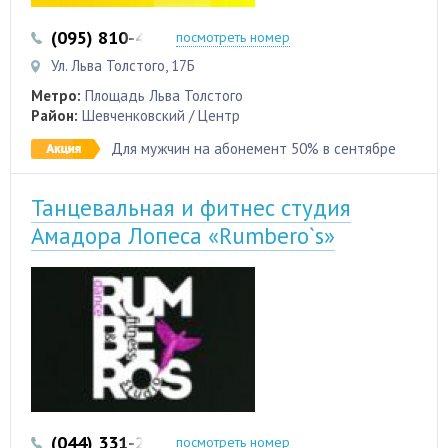
(095) 810-42-15
(093) 694-18-64
посмотреть номер
Ул. Льва Толстого, 17Б
Метро:
Площадь Льва Толстого
Район:
Шевченковский / Центр
Для мужчин на абонемент 50% в сентябре
Танцевальная и фитнес студия
Амадора Лопеса «Rumbero`s»
(044) 331-20-33
(063) 261-05-71
посмотреть номер