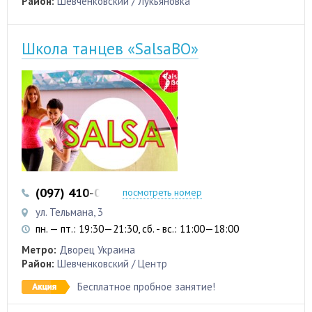
Район:
Шевченковский / Лукьяновка
Школа танцев «SalsaBO»
(097) 410-06-51
(093) 957-75-24
посмотреть номер
ул. Тельмана, 3
пн. — пт.: 19:30—21:30, сб. - вс.: 11:00—18:00
Метро:
Дворец Украина
Район:
Шевченковский / Центр
Бесплатное пробное занятие!