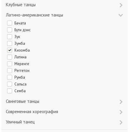
Клубные танцы
Латино-американские танцы
Бачата
Бути дэнс
Зук
Зумба
Кизомба
Латина
Меренге
Реггетон
Румба
Сальса
Семба
Свинговые танцы
Современная хореография
Уличный танец