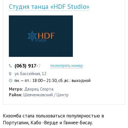
Студия танца «HDF Studio»
(063) 917-77-17
(097) 963-69-05
посмотреть номер
ул. Бассейная, 12
пн. — пт.: 18:00—21:30, сб.,вс.: выходной
Метро:
Дворец Спорта
Район:
Шевченковский / Центр
Кизомба стала пользоваться популярностью в
Португалии, Кабо -Верде и Гвинее-Бисау.