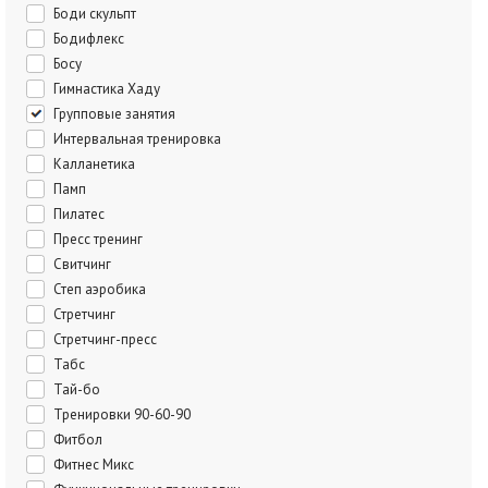
Боди скульпт
Бодифлекс
Босу
Гимнастика Хаду
Групповые занятия
Интервальная тренировка
Калланетика
Памп
Пилатес
Пресс тренинг
Свитчинг
Степ аэробика
Стретчинг
Стретчинг-пресс
Табс
Тай-бо
Тренировки 90-60-90
Фитбол
Фитнес Микс