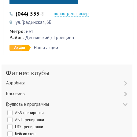
(044) 533-87-87
(044) 353-12-00
посмотреть номер
ул. Градинская, 6Б
Метро:
нет
Район:
Деснянский / Троещина
Наши акции:
Фитнес клубы
Аэробика
Бассейны
Групповые программы
ABS тренировки
ABT тренировки
LBS тренировки
Бейсик степ