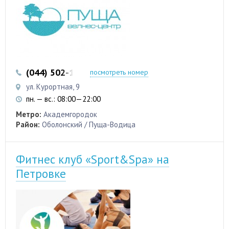
(044) 502-12-22
(044) 502-84-27
посмотреть номер
ул. Курортная, 9
пн. — вс.: 08:00—22:00
Метро:
Академгородок
Район:
Оболонский / Пуща-Водица
Фитнес клуб «Sport&Spa» на
Петровке