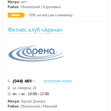
Метро:
нет
Район:
Оболонский / Куреневка
-50% на массаж и маникюр
Фитнес клуб «Арена»
(044) 489-96-33
(097) 480-70-29
посмотреть номер
ул. Северна, 26
пн. — вс.: 10:00—22:00
Метро:
Героев Днепра
Район:
Оболонский / Минский