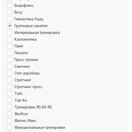
Бодифлекс
Босу
Гимнастика Хаду
Групповые занятия
Интервальная тренировка
Калланетика
Памп
Пилатес
Пресс тренинг
Свитчинг
Степ аэробика
Стретчинг
Стретчинг-пресс
Табс
Тай-бо
Тренировки 90-60-90
Фитбол
Фитнес Микс
Функциональные тренировки