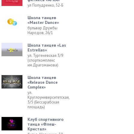
ул Попудренко, 52-Б
Школа танцев
«Master Dance»
бульвар Дружбы
Народов, 26/1
Школа танцев «Las
Estrellas»
ул. Тургеневская 3/9
(спорткомплекс
им.Драгоманова)
Школа танцев
«Release Dance
Complex»
ул.
Круглоуниверситетская,
3/5 (Бессарабская
площадь)
Клуб спортивного
танца «Флеш-
Кристал»