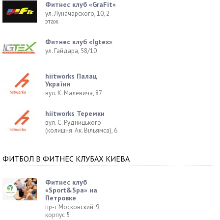
Фитнес клуб «GraFit»
ул. Луначарского, 10, 2
этаж
Фитнес клуб «Igtex»
ул. Гайдара, 58/10
hiitworks Палац
України
вул. К. Малевича, 87
hiitworks Теремки
вул. С. Рудницького
(колишня. Ак. Вільямса), 6
ФИТБОЛ В ФИТНЕС КЛУБАХ КИЕВА
Фитнес клуб
«Sport&Spa» на
Петровке
пр-т Московский, 9,
корпус 5