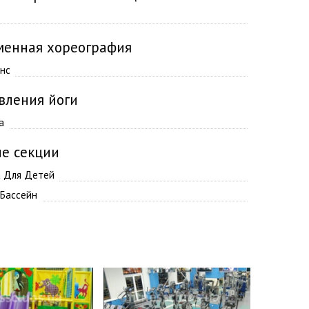
менная хореография
нс
вления йоги
а
е секции
а Для Детей
Бассейн