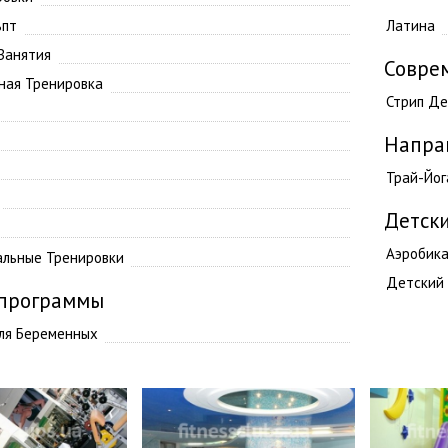
ьпт
Латина
 Занятия
Совре
ная Тренировка
Стрип Де
Напра
Трай-Йог
Детски
Аэробик
льные Тренировки
Детский 
программы
ля Беременных