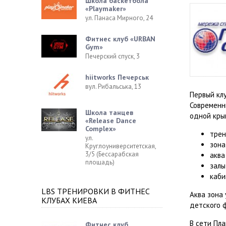
Школа баскетбола
«Playmaker»
ул. Панаса Мирного, 24
Фитнес клуб «URBAN
Gym»
Печерский спуск, 3
hiitworks Печерськ
вул. Рибальська, 13
Первый кл
Современн
Школа танцев
одной кры
«Release Dance
Complex»
трен
ул.
зона
Круглоуниверситетская,
3/5 (Бессарабская
аква
площадь)
залы
каби
LBS ТРЕНИРОВКИ В ФИТНЕС
Аква зона 
КЛУБАХ КИЕВА
детского 
В сети Пл
Фитнес клуб