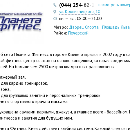
(044) 254-62-10
посмотреть номе
ул. Кропивницкого, 10
пн. — вс.: 08:00—21:00
Метро:
Дворец Спорта
Площадь Льва
Район:
Печерский
уб сети Планета Фитнесс в городе Киеве открылся в 2002 году в 
ый фитнесс центр создан на основе концепции, которая соединил
шей. На больше чем 2500 метров квадратных расположены:
ажерный зал,
 для кардио тренировок,
 зона,
 для групповых занятий и персональных тренировок,
неты спортивного врача и массажа.
украшена саунами, парными, джакузи, а главнее всего - бассейно
фитнесса и занятия для будущих мам.
анета Фитнесс Киев действует клубная система. Каждый член сети