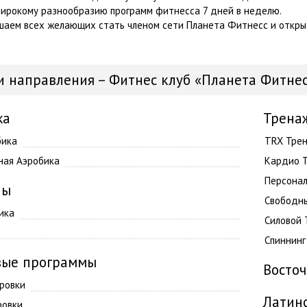
широкому разнообразию программ фитнесса 7 дней в неделю.
шаем всех желающих стать членом сети Планета Фитнесс и открыть
 и направления – Фитнес клуб «Планета Фитнес
ка
Трена
бика
TRX Трен
ная Аэробика
Кардио 
Персонал
ны
Свободны
ика
Силовой 
Спиннинг
вые программы
Восто
ровки
Латин
ровки