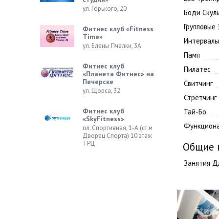
ул. Горького, 20
Боди Скул
Групповые
Фитнес клуб «Fitness
Time»
Интерваль
ул. Елены Пчелки, 3А
Памп
Фитнес клуб
Пилатес
«Планета Фитнес» на
Печерске
Свитчинг
ул. Щорса, 32
Стретчинг
Фитнес клуб
Тай-Бо
«SkyFitness»
Функциона
пл. Спортивная, 1-А (ст.м
Дворец Спорта) 10 этаж
ТРЦ
Общие 
Занятия Д