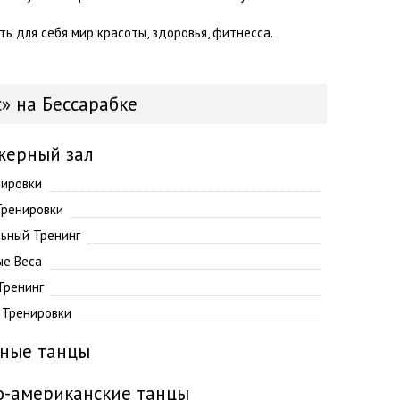
 для себя мир красоты, здоровья, фитнесса.
» на Бессарабке
жерный зал
ировки
Тренировки
ьный Тренинг
е Веса
Тренинг
 Тренировки
чные танцы
о-американские танцы