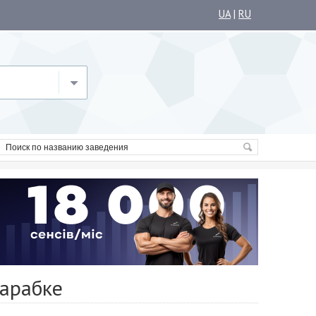
UA
|
RU
сарабке