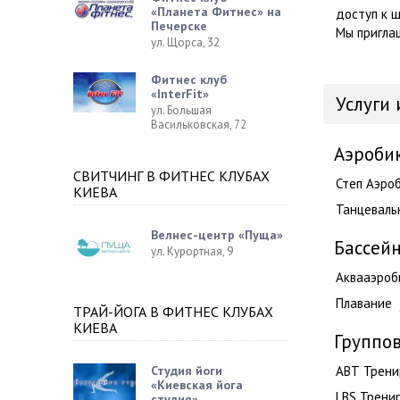
«Планета Фитнес» на
доступ к 
Печерске
Мы пригла
ул. Щорса, 32
Фитнес клуб
«InterFit»
Услуги
ул. Большая
Васильковская, 72
Аэроби
СВИТЧИНГ В ФИТНЕС КЛУБАХ
Степ Аэро
КИЕВА
Танцеваль
Велнес-центр «Пуща»
Бассей
ул. Курортная, 9
Аквааэроб
Плавание
ТРАЙ-ЙОГА В ФИТНЕС КЛУБАХ
КИЕВА
Группо
ABT Трени
Студия йоги
«Киевская йога
LBS Трени
студия»