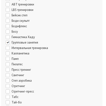
ABT тренировки
LBS тренировки
Бейсик степ
Боди скульпт
Бодифлекс
Босу
Гимнастика Хаду
Групповые занятия
Интервальная тренировка
Калланетика
Памп
Пилатес
Пресс тренинг
Свитчинг
Степ аэробика
Стретчинг
Стретчинг-пресс
Табс
Тай-бо