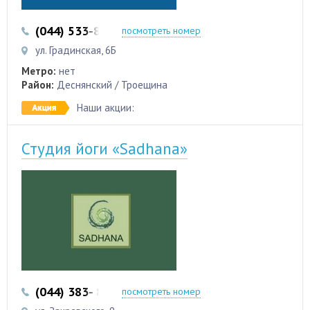
(044) 533-87-87
(044) 353-12-00
посмотреть номер
ул. Градинская, 6Б
Метро:
нет
Район:
Деснянский / Троещина
Наши акции:
Студия йоги «Sadhana»
(044) 383- 84-01
(093) 700-55-95
посмотреть номер