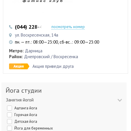
(044) 228-41-28
(067) 480-48-75
посмотреть номер
ул. Воскресенская, 14а
пн. — пт.: 08:00—23:00, сб-вс..: 09:00—23:00
Метро:
Дарница
Район:
Днепровский / Воскресенка
Акция приведи друга
Йога студии
Занятия йогой
Аштанга йога
Горячая йога
Детская йога
Йога для беременных