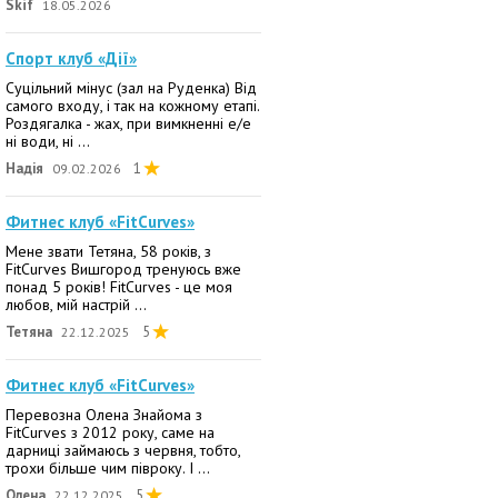
Skif
18.05.2026
Спорт клуб «Дії»
Суцільний мінус (зал на Руденка) Від
самого входу, і так на кожному етапі.
Роздягалка - жах, при вимкненні е/е
ні води, ні ...
Надія
1
09.02.2026
Фитнес клуб «FitCurves»
Мене звати Тетяна, 58 років, з
FitCurves Вишгород тренуюсь вже
понад 5 років! FitCurves - це моя
любов, мій настрій ...
Тетяна
5
22.12.2025
Фитнес клуб «FitCurves»
Перевозна Олена Знайома з
FitCurves з 2012 року, саме на
дарниці займаюсь з червня, тобто,
трохи більше чим півроку. І ...
Олена
5
22.12.2025