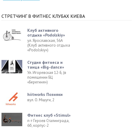
СТРЕТЧИНГ В ФИТНЕС КЛУБАХ КИЕВА
Клуб активного
отдыха «Podolskiy»
ул. Ярославская, 56А
(Клуб активного отдыха
«Podolskiy»)
Студия фитнеса и
танца «Big-dance»
Ул. Игоревская 12-Б, (в
помещении БЦ
«Берегиня»)
hiitworks Позняки
вул. О. Мішуги, 2
Фитнес клуб «Stimul»
п-т Героев Сталинграда,
6б, корпус-2