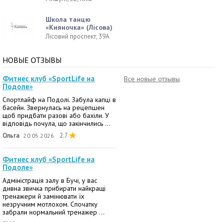
Школа танцю
«Кияночка» (Лісова)
Лісовий проспект, 39А
НОВЫЕ ОТЗЫВЫ
Фитнес клуб «SportLife на
Все новые отзывы
Подоле»
Спортлайф на Подолі. Забула капці в
басейн. Звернулась на рецепшен
щоб придбати разові або бахіли. У
відповідь почула, що закінчились ...
Ольга
2.7
20.05.2026
Фитнес клуб «SportLife на
Подоле»
Адміністрація залу в Бучі, у вас
дивна звичка прибирати найкращі
тренажери й замінювати їх
незручним мотлохом. Спочатку
забрали нормальний тренажер ...