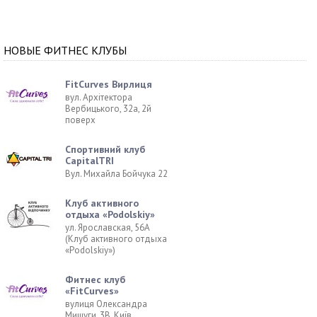
НОВЫЕ ФИТНЕС КЛУБЫ
FitCurves Вирлиця
вул. Архітектора
Вербицького, 32а, 2й
поверх
Спортивний клуб
CapitalTRI
Вул. Михайла Бойчука 22
Клуб активного
отдыха «Podolskiy»
ул. Ярославская, 56А
(Клуб активного отдыха
«Podolskiy»)
Фитнес клуб
«FitCurves»
вулиця Олександра
Мишуги, 3В, Київ