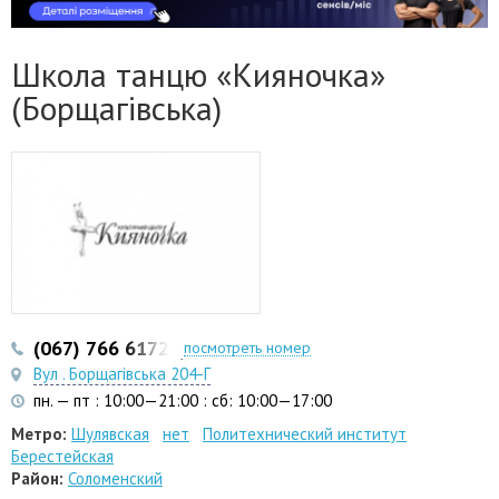
Школа танцю «Кияночка»
(Борщагівська)
(067) 766 6172
(097) 279 2999
посмотреть номер
Вул . Борщагівська 204-Г
пн. — пт : 10:00—21:00 : сб: 10:00—17:00
Метро:
Шулявская
нет
Политехнический институт
Берестейская
Район:
Соломенский