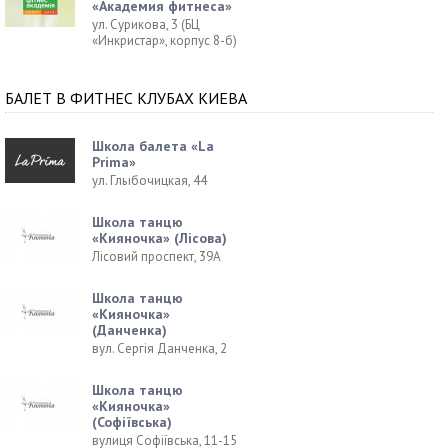
«Академия фитнеса»
ул. Сурикова, 3 (БЦ
«Инкристар», корпус 8-б)
БАЛЕТ В ФИТНЕС КЛУБАХ КИЕВА
Школа балета «La
Prima»
ул. Глыбочицкая, 44
Школа танцю
«Кияночка» (Лісова)
Лісовий проспект, 39А
Школа танцю
«Кияночка»
(Данченка)
вул. Сергія Данченка, 2
Школа танцю
«Кияночка»
(Софіївська)
вулиця Софіївська, 11-15