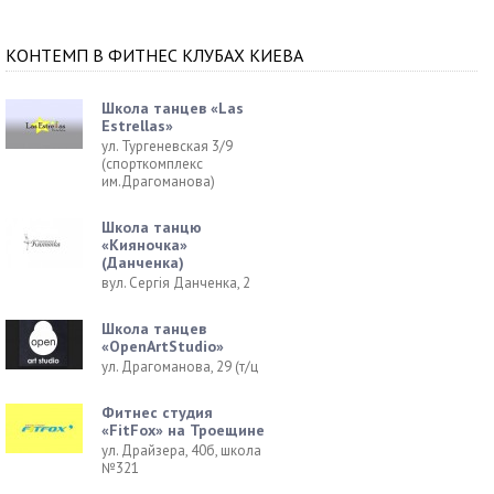
КОНТЕМП В ФИТНЕС КЛУБАХ КИЕВА
Школа танцев «Las
Estrellas»
ул. Тургеневская 3/9
(спорткомплекс
им.Драгоманова)
Школа танцю
«Кияночка»
(Данченка)
вул. Сергія Данченка, 2
Школа танцев
«OpenArtStudio»
ул. Драгоманова, 29 (т/ц
Фитнес студия
«FitFox» на Троещине
ул. Драйзера, 40б, школа
№321