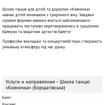
Школа танців для дітей та дорослих «Кияночка»
навчає дітей починаючи з трирічного віку. Завдяки
ігровим формам малюки вчаться найголовнішого -
працювати, поступово перетворюючись в граціозних
балерин та видатних артистів балету!
Професійні викладачі та концертмейстери створюють
унікальну атмосферу під час уроку
Услуги и направления – Школа танцю
«Кияночка» (Борщагівська)
Балет
Контемп