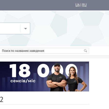
UA
|
RU
2