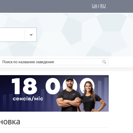
UA
|
RU
новка