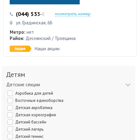
(044) 533-87-87
(044) 353-12-00
посмотреть номер
ул. Градинская, 6Б
Метро:
нет
Район:
Деснянский / Троещина
Наши акции:
Детям
Детские секции
Аэробика для детей
Восточные единоборства
Детская акробатика
Детская хореография
Детский бассейн
Детский лагерь
Детский теннис