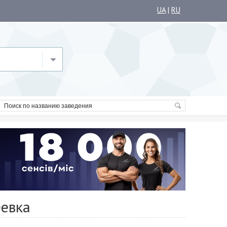
UA
|
RU
еевка