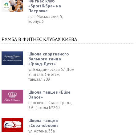
Фитнес клуб
«Sport&Spa» на
Петровке
пр-т Московский, 9,
корпус 5
РУМБА В ФИТНЕС КЛУБАХ КИЕВА
Школа спортивного
бального танца
«Гранд-Дуэт»
ул.Владимирская 57, Дом
Учителя, 3-й этаж,
танцзал 209
Школа танцев «Elise
Dance»
проспект Г.Сталинграда,
39Г (школа №240
Школа танцев
«Cubanoboom»
ул. Артема, 33а