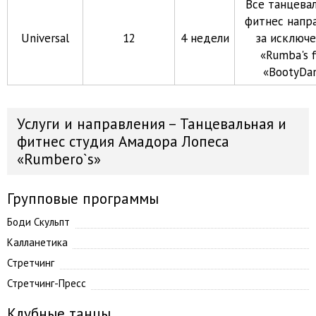
Все танцева
фитнес напр
Universal
12
4 недели
за исключ
«Rumba's f
«BootyDa
Услуги и направления – Танцевальная и
фитнес студия Амадора Лопеса
«Rumbero`s»
Групповые программы
Боди Скульпт
Калланетика
Стретчинг
Стретчинг-Пресс
Клубные танцы