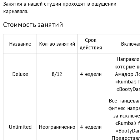
Занятия в нашей студии проходят в ощущении
карнавала.
Стоимость занятий
Срок
Название
Кол-во занятий
Включа
действия
Направле
которые в
Deluxe
8/12
4 недели
Амадор Ло
«Rumba's f
«BootyDa
Все танцева
фитнес напр
за исключ
«Rumba's f
Unlimited
Неограниченно
4 недели
«BootyDan
Предоставл