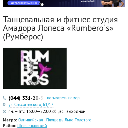
«Rumbero`s» (Румберос)
Танцевальная и фитнес студия
Амадора Лопеса «Rumbero`s»
(Румберос)
(044) 331-20-33
(063) 261-05-71
посмотреть номер
ул. Саксаганского, 61/17
пн. — пт.: 13:00—22:00, сб., вс.: выходной
Метро:
Олимпийская
Площадь Льва Толстого
Район:
Шевченковский