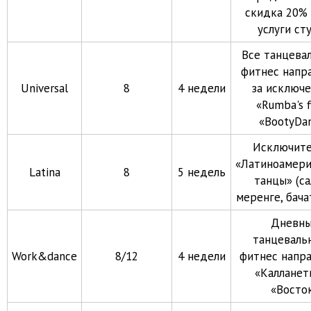
скидка 20% 
услуги ст
Все танцева
фитнес напр
Universal
8
4 недели
за исключ
«Rumba's f
«BootyDa
Исключите
«Латиноамери
Latina
8
5 недель
танцы» (са
меренге, бачат
Дневн
танцеваль
Work&dance
8/12
4 недели
фитнес напра
«Калланет
«Восто