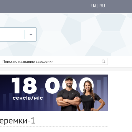
UA
|
RU
Теремки-1