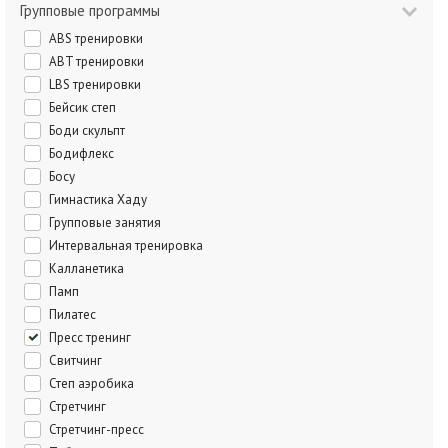
Групповые программы
ABS тренировки
ABT тренировки
LBS тренировки
Бейсик степ
Боди скульпт
Бодифлекс
Босу
Гимнастика Хаду
Групповые занятия
Интервальная тренировка
Калланетика
Памп
Пилатес
Пресс тренинг
Свитчинг
Степ аэробика
Стретчинг
Стретчинг-пресс