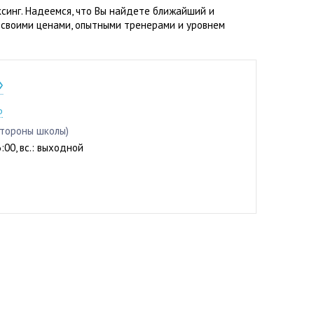
синг. Надеемся, что Вы найдете ближайший и
 своими ценами, опытными тренерами и уровнем
»
6-88
р
 стороны школы)
6:00, вс.: выходной