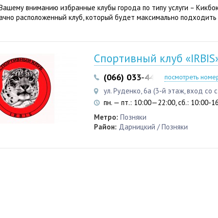
Вашему вниманию избранные клубы города по типу услуги – Кикбок
ачно расположенный клуб, который будет максимально подходить
Спортивный клуб «IRBIS
(066) 033-44-72
(073) 074-0
посмотреть номе
ул. Руденко, 6а (3-й этаж, вход со
пн. — пт.: 10:00—22:00, сб.: 10:00-1
Метро:
Позняки
Район:
Дарницкий / Позняки