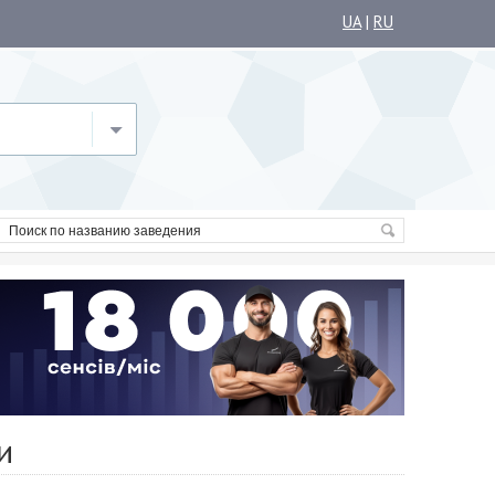
UA
|
RU
и