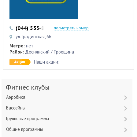
(044) 533-87-87
(044) 353-12-00
посмотреть номер
ул. Градинская, 6Б
Метро:
нет
Район:
Деснянский / Троещина
Наши акции:
Фитнес клубы
Аэробика
Бассейны
Групповые программы
Общие программы