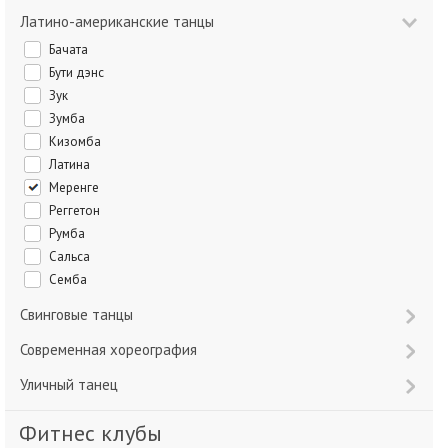
Латино-американские танцы
Бачата
Бути дэнс
Зук
Зумба
Кизомба
Латина
Меренге
Реггетон
Румба
Сальса
Семба
Свинговые танцы
Современная хореография
Уличный танец
Фитнес клубы