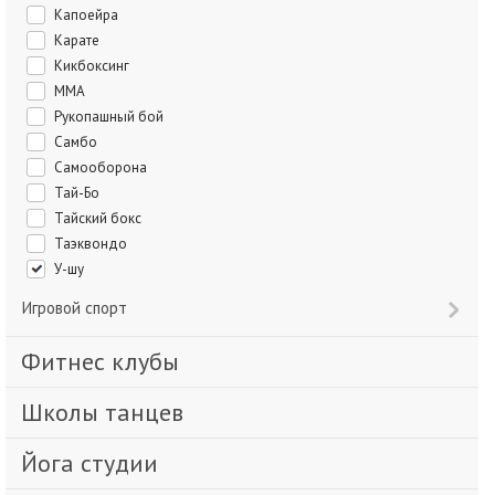
Капоейра
Карате
Кикбоксинг
ММА
Рукопашный бой
Самбо
Самооборона
Тай-Бо
Тайский бокс
Таэквондо
У-шу
Игровой спорт
Фитнес клубы
Школы танцев
Йога студии