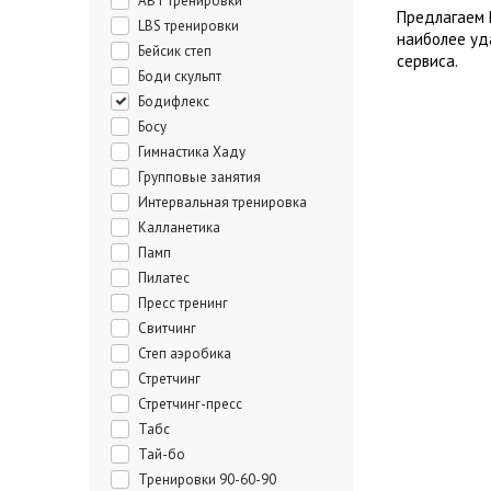
ABT тренировки
Предлагаем 
LBS тренировки
наиболее уд
Бейсик степ
сервиса.
Боди скульпт
Бодифлекс
Босу
Гимнастика Хаду
Групповые занятия
Интервальная тренировка
Калланетика
Памп
Пилатес
Пресс тренинг
Свитчинг
Степ аэробика
Стретчинг
Стретчинг-пресс
Табс
Тай-бо
Тренировки 90-60-90