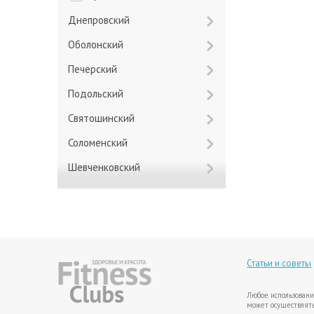
Днепровский
Оболонский
Печерский
Подольский
Святошинский
Соломенский
Шевченковский
Статьи и советы
Любое использовани
может осуществлять