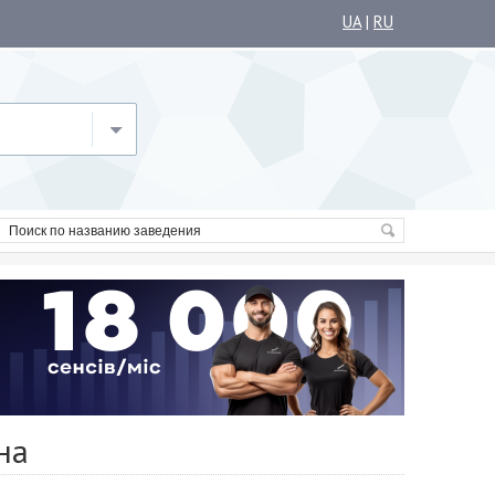
UA
|
RU
на