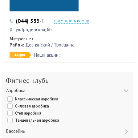
(044) 533-87-87
(044) 353-12-00
посмотреть номер
ул. Градинская, 6Б
Метро:
нет
Район:
Деснянский / Троещина
Наши акции:
Фитнес клубы
Аэробика
Классическая аэробика
Силовая аэробика
Степ аэробика
Танцевальная аэробика
Бассейны