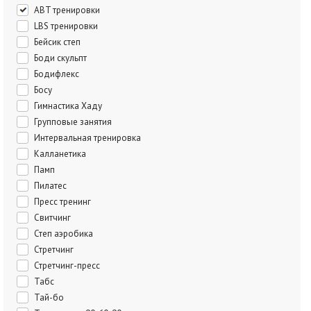
ABT тренировки
LBS тренировки
Бейсик степ
Боди скульпт
Бодифлекс
Босу
Гимнастика Хаду
Групповые занятия
Интервальная тренировка
Калланетика
Памп
Пилатес
Пресс тренинг
Свитчинг
Степ аэробика
Стретчинг
Стретчинг-пресс
Табс
Тай-бо