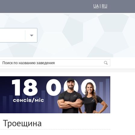
UA
|
RU
н Троещина