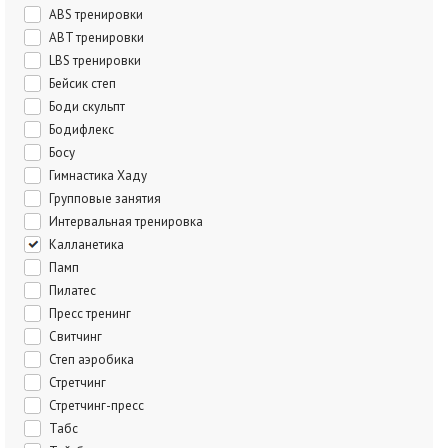
ABS тренировки
ABT тренировки
LBS тренировки
Бейсик степ
Боди скульпт
Бодифлекс
Босу
Гимнастика Хаду
Групповые занятия
Интервальная тренировка
Калланетика
Памп
Пилатес
Пресс тренинг
Свитчинг
Степ аэробика
Стретчинг
Стретчинг-пресс
Табс